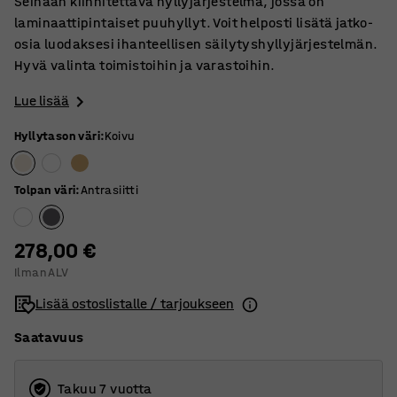
Seinään kiinnitettävä hyllyjärjestelmä, jossa on
laminaattipintaiset puuhyllyt. Voit helposti lisätä jatko-
osia luodaksesi ihanteellisen säilytyshyllyjärjestelmän.
Hyvä valinta toimistoihin ja varastoihin.
Lue lisää
Hyllytason väri
:
Koivu
Tolpan väri
:
Antrasiitti
278,00 €
Ilman ALV
Lisää ostoslistalle / tarjoukseen
Saatavuus
Takuu 7 vuotta