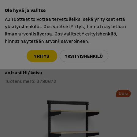
7 vuoden takuu
Ole hyvä ja valitse
AJ Tuotteet toivottaa tervetulleiksi sekä yritykset että
yksityishenkilöt. Jos valitset Yritys, hinnat näytetään
ilman arvonlisäveroa. Jos valitset Yksityishenkilö,
hinnat näytetään arvonlisäveroineen.
Toimistohyllyt
Hyllyjärjestelmät
YRITYS
YKSITYISHENKILÖ
Seinähylly RELY
Perusosa, laminaattihyllyt, 1800x900x300 mm,
antrasiitti/koivu
Tuotenumero
:
3780672
Uusi