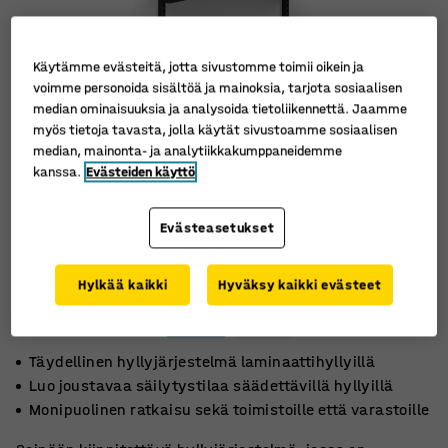
Käytämme evästeitä, jotta sivustomme toimii oikein ja
voimme personoida sisältöä ja mainoksia, tarjota sosiaalisen
median ominaisuuksia ja analysoida tietoliikennettä. Jaamme
myös tietoja tavasta, jolla käytät sivustoamme sosiaalisen
median, mainonta- ja analytiikkakumppaneidemme
kanssa.
Evästeiden käyttö
Evästeasetukset
Hylkää kaikki
Hyväksy kaikki evästeet
Täydellinen hyllyjärjestelmä laminaattihyllyillä
Luo joustavaa säilytystilaa säädettävillä hyllyillä
Monipuolinen ratkaisu sekä toimistoille että varastoille