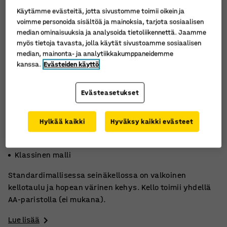
Käytämme evästeitä, jotta sivustomme toimii oikein ja
voimme personoida sisältöä ja mainoksia, tarjota sosiaalisen
median ominaisuuksia ja analysoida tietoliikennettä. Jaamme
myös tietoja tavasta, jolla käytät sivustoamme sosiaalisen
median, mainonta- ja analytiikkakumppaneidemme
kanssa.
Evästeiden käyttö
Evästeasetukset
Hylkää kaikki
Hyväksy kaikki evästeet
Edullinen
Pienempi koko
Klassinen malli
Standardimallisessa seinäkellossa on valkoinen
kellotaulu ja hopean värinen kehys. Kello toimii yhdellä
AA-paristolla (ei mukana).
Lue lisää