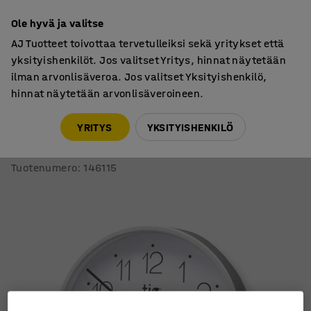
7 vuoden takuu
Ole hyvä ja valitse
AJ Tuotteet toivottaa tervetulleiksi sekä yritykset että
yksityishenkilöt. Jos valitset Yritys, hinnat näytetään
ilman arvonlisäveroa. Jos valitset Yksityishenkilö,
hinnat näytetään arvonlisäveroineen.
Kellot
Seinäkellot
YRITYS
YKSITYISHENKILÖ
Seinäkello
Ø225 mm, valkoinen
Tuotenumero
:
146115