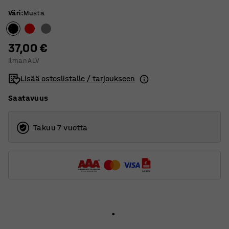
Väri
:
Musta
37,00 €
Ilman ALV
Lisää ostoslistalle / tarjoukseen
Saatavuus
Takuu 7 vuotta