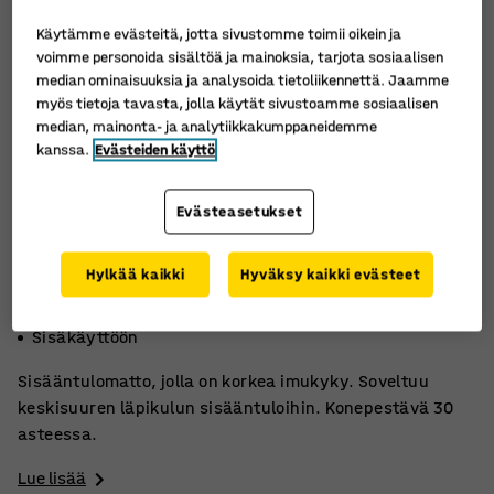
Käytämme evästeitä, jotta sivustomme toimii oikein ja
voimme personoida sisältöä ja mainoksia, tarjota sosiaalisen
median ominaisuuksia ja analysoida tietoliikennettä. Jaamme
myös tietoja tavasta, jolla käytät sivustoamme sosiaalisen
median, mainonta- ja analytiikkakumppaneidemme
kanssa.
Evästeiden käyttö
Evästeasetukset
Hylkää kaikki
Hyväksy kaikki evästeet
Konepestävä
Korkea imukyky
Sisäkäyttöön
Sisääntulomatto, jolla on korkea imukyky. Soveltuu
keskisuuren läpikulun sisääntuloihin. Konepestävä 30
asteessa.
Lue lisää