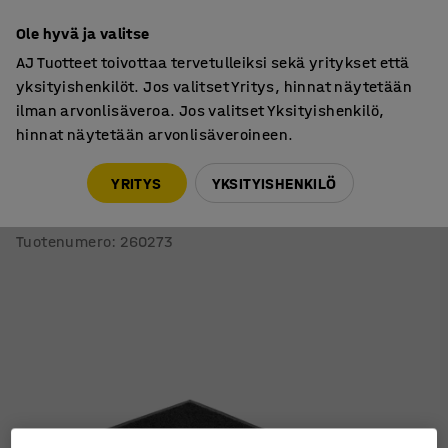
7 vuoden takuu
Ole hyvä ja valitse
AJ Tuotteet toivottaa tervetulleiksi sekä yritykset että
yksityishenkilöt. Jos valitset Yritys, hinnat näytetään
ilman arvonlisäveroa. Jos valitset Yksityishenkilö,
hinnat näytetään arvonlisäveroineen.
Sisustus
Sisääntulomatot
YRITYS
YKSITYISHENKILÖ
Sisääntulomatto PURE
900x600 mm, musta
Tuotenumero
:
260273