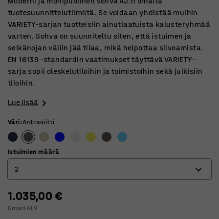
Moderni ja monipuolinen sohva AJ:n omalta
tuotesuunnittelutiimiltä. Se voidaan yhdistää muihin
VARIETY-sarjan tuotteisiin ainutlaatuista kalusteryhmää
varten. Sohva on suunniteltu siten, että istuimen ja
selkänojan väliin jää tilaa, mikä helpottaa siivoamista.
EN 16139 -standardin vaatimukset täyttävä VARIETY-
sarja sopii oleskelutiloihin ja toimistoihin sekä julkisiin
tiloihin.
Lue lisää
Väri
:
Antrasiitti
Istuimien määrä
2
1.035,00 €
2
Ilman ALV
3