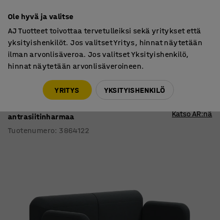
30 päivän palautusoikeus
Ole hyvä ja valitse
AJ Tuotteet toivottaa tervetulleiksi sekä yritykset että
yksityishenkilöt. Jos valitset Yritys, hinnat näytetään
ilman arvonlisäveroa. Jos valitset Yksityishenkilö,
hinnat näytetään arvonlisäveroineen.
Tuolit
Sohvat
YRITYS
YKSITYISHENKILÖ
Sohva VARIETY
2-istuttava, kangas Pod CS,
Katso AR:nä
antrasiitinharmaa
Tuotenumero
:
3864122