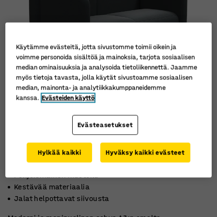
Käytämme evästeitä, jotta sivustomme toimii oikein ja
voimme personoida sisältöä ja mainoksia, tarjota sosiaalisen
median ominaisuuksia ja analysoida tietoliikennettä. Jaamme
myös tietoja tavasta, jolla käytät sivustoamme sosiaalisen
median, mainonta- ja analytiikkakumppaneidemme
kanssa.
Evästeiden käyttö
Evästeasetukset
Hylkää kaikki
Hyväksy kaikki evästeet
Pohjoismainen muotoilu
Kestävää materiaalia
Jalat helpottavat siivousta