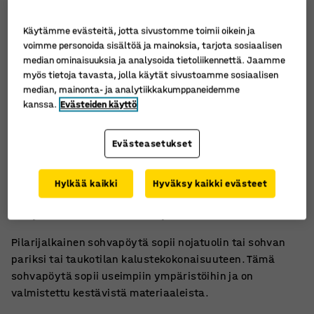
Käytämme evästeitä, jotta sivustomme toimii oikein ja
voimme personoida sisältöä ja mainoksia, tarjota sosiaalisen
median ominaisuuksia ja analysoida tietoliikennettä. Jaamme
myös tietoja tavasta, jolla käytät sivustoamme sosiaalisen
median, mainonta- ja analytiikkakumppaneidemme
kanssa.
Evästeiden käyttö
Evästeasetukset
Tyylikäs ja helppohoitoinen
Hylkää kaikki
Hyväksy kaikki evästeet
Monipuolinen ja kestävä pöytäsarja
Täydellinen oleskelutiloihin ja sosiaalisiin tiloihin
Pilarijalkainen sohvapöytä sopii nojatuolin tai sohvan
pariksi tai taukotilan kalustekokonaisuuteen. Tämä
sohvapöytä sopii useimpiin ympäristöihin ja on
valmistettu kestävistä materiaaleista.