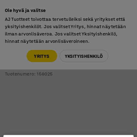
7 vuoden takuu
Ole hyvä ja valitse
AJ Tuotteet toivottaa tervetulleiksi sekä yritykset että
yksityishenkilöt. Jos valitset Yritys, hinnat näytetään
ilman arvonlisäveroa. Jos valitset Yksityishenkilö,
hinnat näytetään arvonlisäveroineen.
Pöydät
Sohvapöydät
YRITYS
YKSITYISHENKILÖ
Sohvapöytä VERTICUS
700x700x500 mm, vaaleanharmaa/hopea
Tuotenumero
:
158025