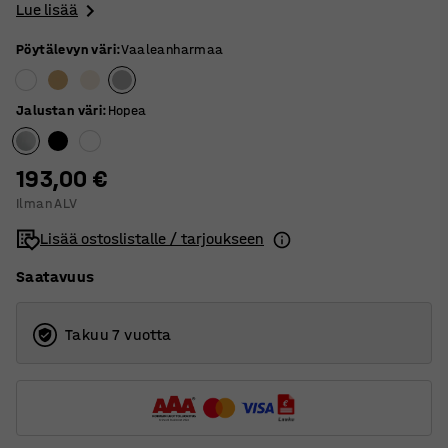
Lue lisää
Pöytälevyn väri
:
Vaaleanharmaa
Jalustan väri
:
Hopea
193,00 €
Ilman ALV
Lisää ostoslistalle / tarjoukseen
Saatavuus
Takuu 7 vuotta