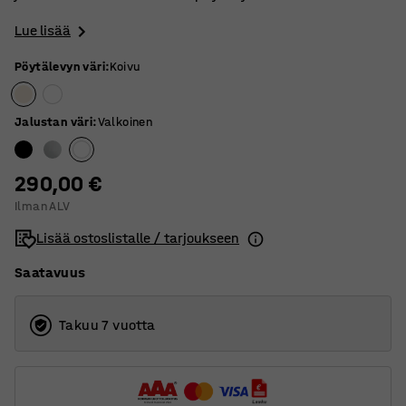
Lue lisää
Pöytälevyn väri
:
Koivu
Jalustan väri
:
Valkoinen
290,00 €
Ilman ALV
Lisää ostoslistalle / tarjoukseen
Saatavuus
Takuu 7 vuotta