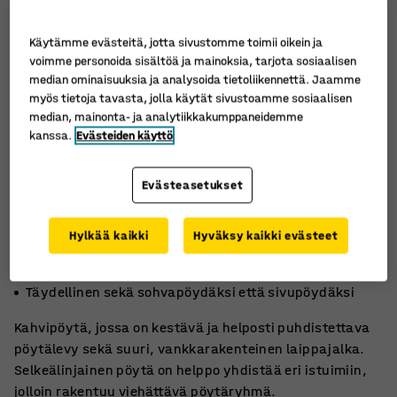
Käytämme evästeitä, jotta sivustomme toimii oikein ja
voimme personoida sisältöä ja mainoksia, tarjota sosiaalisen
median ominaisuuksia ja analysoida tietoliikennettä. Jaamme
myös tietoja tavasta, jolla käytät sivustoamme sosiaalisen
median, mainonta- ja analytiikkakumppaneidemme
kanssa.
Evästeiden käyttö
Evästeasetukset
Hylkää kaikki
Hyväksy kaikki evästeet
Tyylikäs ja helppohoitoinen
Kestävä pöytälevy korkeapainelaminaatista
Täydellinen sekä sohvapöydäksi että sivupöydäksi
Kahvipöytä, jossa on kestävä ja helposti puhdistettava
pöytälevy sekä suuri, vankkarakenteinen laippajalka.
Selkeälinjainen pöytä on helppo yhdistää eri istuimiin,
jolloin rakentuu viehättävä pöytäryhmä.