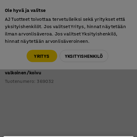
7 vuoden takuu
Ole hyvä ja valitse
AJ Tuotteet toivottaa tervetulleiksi sekä yritykset että
yksityishenkilöt. Jos valitset Yritys, hinnat näytetään
ilman arvonlisäveroa. Jos valitset Yksityishenkilö,
hinnat näytetään arvonlisäveroineen.
Pöydät
Sohvapöydät
YRITYS
YKSITYISHENKILÖ
Kahvipöytä ALVA
700x700x500 mm, korkeapainelaminaatti,
valkoinen/koivu
Tuotenumero
:
369032