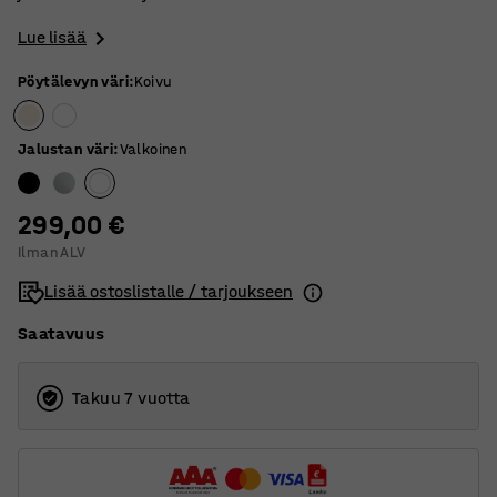
Lue lisää
Pöytälevyn väri
:
Koivu
Jalustan väri
:
Valkoinen
299,00 €
Ilman ALV
Lisää ostoslistalle / tarjoukseen
Saatavuus
Takuu 7 vuotta