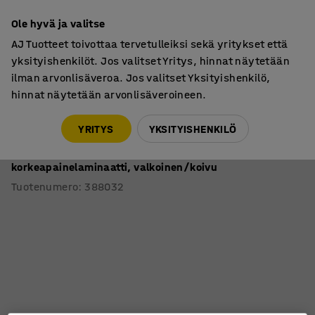
7 vuoden takuu
Ole hyvä ja valitse
AJ Tuotteet toivottaa tervetulleiksi sekä yritykset että
yksityishenkilöt. Jos valitset Yritys, hinnat näytetään
ilman arvonlisäveroa. Jos valitset Yksityishenkilö,
hinnat näytetään arvonlisäveroineen.
Pöydät
Sohvapöydät
YRITYS
YKSITYISHENKILÖ
Kahvipöytä ALVA
700x700x500 mm, lattiaan kiinnitettävä,
korkeapainelaminaatti, valkoinen/koivu
Tuotenumero
:
388032