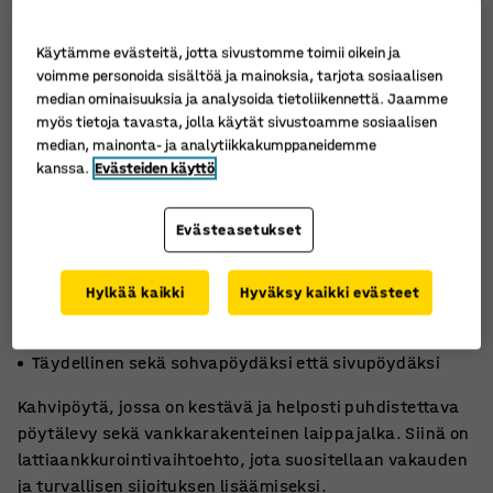
Käytämme evästeitä, jotta sivustomme toimii oikein ja
voimme personoida sisältöä ja mainoksia, tarjota sosiaalisen
median ominaisuuksia ja analysoida tietoliikennettä. Jaamme
myös tietoja tavasta, jolla käytät sivustoamme sosiaalisen
median, mainonta- ja analytiikkakumppaneidemme
kanssa.
Evästeiden käyttö
Evästeasetukset
Hylkää kaikki
Hyväksy kaikki evästeet
Voidaan pultata lattiaan
Kestävä pinta korkeapainelaminaattia
Täydellinen sekä sohvapöydäksi että sivupöydäksi
Kahvipöytä, jossa on kestävä ja helposti puhdistettava
pöytälevy sekä vankkarakenteinen laippajalka. Siinä on
lattiaankkurointivaihtoehto, jota suositellaan vakauden
ja turvallisen sijoituksen lisäämiseksi.