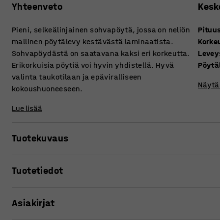
Yhteenveto
Kesk
Pieni, selkeälinjainen sohvapöytä, jossa on neliön
Pituu
mallinen pöytälevy kestävästä laminaatista.
Korke
Sohvapöydästä on saatavana kaksi eri korkeutta.
Levey
Erikorkuisia pöytiä voi hyvin yhdistellä. Hyvä
Pöytä
valinta taukotilaan ja epäviralliseen
Näytä 
kokoushuoneeseen.
Lue lisää
Tuotekuvaus
Rakenna rento tunnelma tämän nykyaikaisen sohvapöydän
Tuotetiedot
erilaisissa ympäristöissä kuten kokoushuoneissa, taukot
Neliön muotoinen pöytä sopii hyvin suurempiin istuinryhm
Pituus
:
500
mm
kalustekokonaisuuksiin.
Asiakirjat
Korkeus
:
500
mm
Leveys
:
500
mm
Pöydässä on vankkarakenteinen teräsjalkainen jalusta ja 