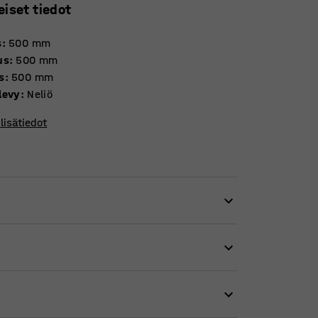
eiset tiedot
s
:
500
mm
us
:
500
mm
s
:
500
mm
levy
:
Neliö
lisätiedot
 avulla. Tämä pöytä soveltuu käytettäväksi
iloissa, vastaanotoissa ja odotushuoneissa.
iin, mutta on myös kätevä lisä pienempiin
kestävä laminaattikansi, joka kestää likaa ja