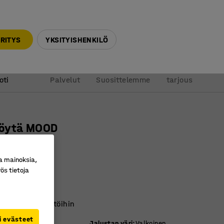
010 32 888 50
info@ajtuotteet.fi
RITYS
YKSITYISHENKILÖ
&
Pyydä
oti
Palvelut
Suosittelemme
tarjous
öytä MOOD
 mm, musta
ro
:
350754
a mainoksia,
ös tietoja
selkeälinjainen
a eri kokoja
iin eri ympäristöihin
i evästeet
äri
:
Musta
Jalustan väri
:
Valkoinen