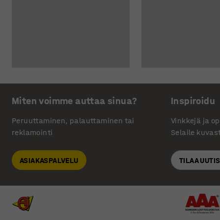
Miten voimme auttaa sinua?
Inspiroidu
Peruuttaminen, palauttaminen tai
Vinkkejä ja o
reklamointi
Selaile kuvas
ASIAKASPALVELU
TILAA UUTI