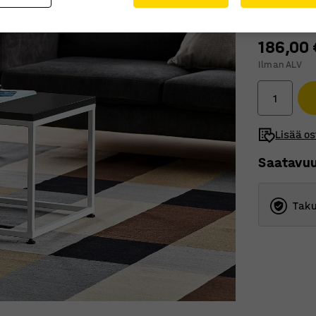
186,00 
Ilman ALV
Lisää os
Saatavu
Taku