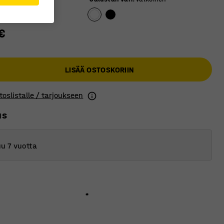
€
LISÄÄ OSTOSKORIIN
toslistalle / tarjoukseen
us
u 7 vuotta