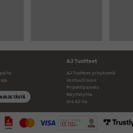
AJ Tuotteet
ppaita
AJ Tuotteet yrityksenä
toja
Vastuullisuus
Projektipalvelu
Näyttelytila
SKIRJE TÄSTÄ
Ura AJ:lla