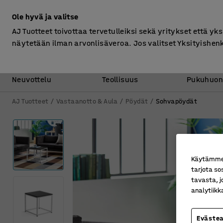
Ilman ALV
Ole hyvä ja valitse
AJ Tuotteet toivottaa tervetulleiksi sekä yritykset että yks
näytetään ilman arvonlisäveroa. Jos valitset Yksityishen
Toimisto &
Varasto &
Neuvottelu
Teollisuus
Pukuhuon
AJ Tuotteet
Vastaanotto & Aula
Pöydät
Sohvapöydät
Käytämme e
tarjota so
tavasta, j
analytiik
Eväste