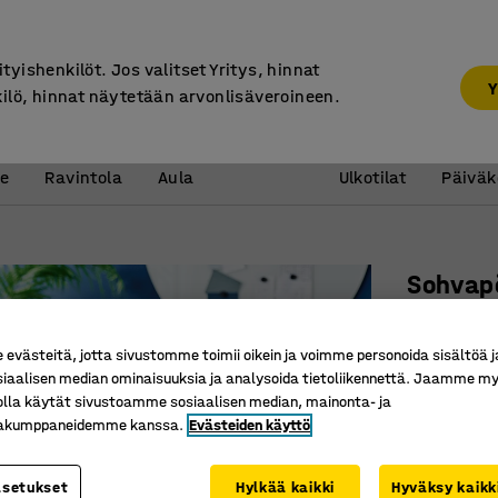
7 vuoden takuu
ityishenkilöt. Jos valitset Yritys, hinnat
Y
kilö, hinnat näytetään arvonlisäveroineen.
Vastaanotto &
Koulu 
e
Ravintola
Aula
Ulkotilat
Päiväk
Sohvap
500x500
Tuotenume
västeitä, jotta sivustomme toimii oikein ja voimme personoida sisältöä j
siaalisen median ominaisuuksia ja analysoida tietoliikennettä. Jaamme my
Pieni ja 
olla käytät sivustoamme sosiaalisen median, mainonta- ja
kakumppaneidemme kanssa.
Evästeiden käyttö
Saatavan
Sopii mon
asetukset
Hylkää kaikki
Hyväksy kaikk
Pöytälevyn v