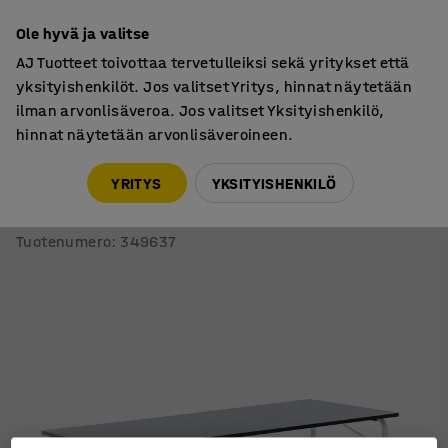
7 vuoden takuu
Ole hyvä ja valitse
AJ Tuotteet toivottaa tervetulleiksi sekä yritykset että
yksityishenkilöt. Jos valitset Yritys, hinnat näytetään
ilman arvonlisäveroa. Jos valitset Yksityishenkilö,
hinnat näytetään arvonlisäveroineen.
Pöydät
Taittopöydät
YRITYS
YKSITYISHENKILÖ
Taittopöytä NICKE
1800x700x720 mm, galvanoitu, tummanharmaa linoleum
Tuotenumero
:
349637