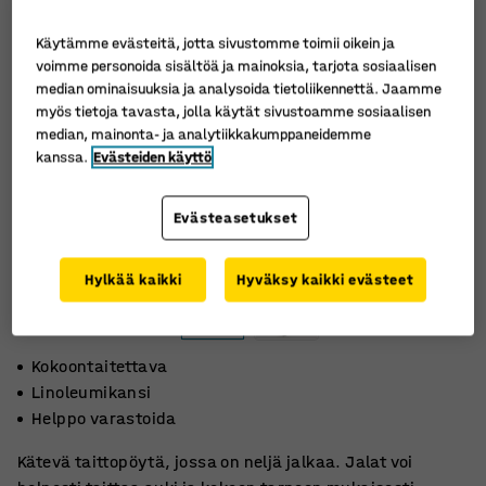
Käytämme evästeitä, jotta sivustomme toimii oikein ja
voimme personoida sisältöä ja mainoksia, tarjota sosiaalisen
median ominaisuuksia ja analysoida tietoliikennettä. Jaamme
myös tietoja tavasta, jolla käytät sivustoamme sosiaalisen
median, mainonta- ja analytiikkakumppaneidemme
kanssa.
Evästeiden käyttö
Evästeasetukset
Hylkää kaikki
Hyväksy kaikki evästeet
Kokoontaitettava
Linoleumikansi
Helppo varastoida
Kätevä taittopöytä, jossa on neljä jalkaa. Jalat voi