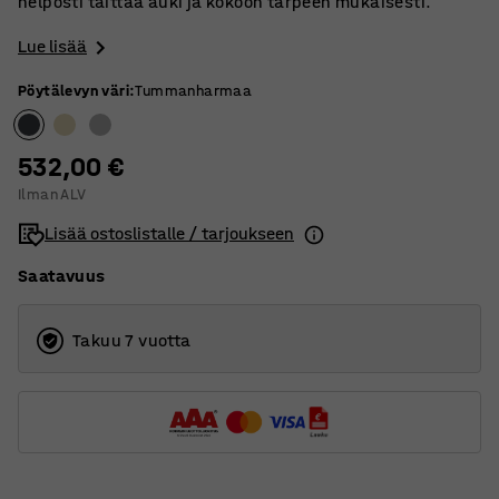
helposti taittaa auki ja kokoon tarpeen mukaisesti.
Lue lisää
Pöytälevyn väri
:
Tummanharmaa
532,00 €
Ilman ALV
Lisää ostoslistalle / tarjoukseen
Saatavuus
Takuu 7 vuotta