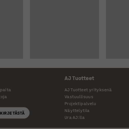
AJ Tuotteet
ppaita
AJ Tuotteet yrityksenä
toja
Vastuullisuus
Projektipalvelu
Näyttelytila
SKIRJE TÄSTÄ
Ura AJ:lla