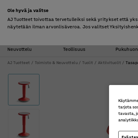
Ilman ALV
Ole hyvä ja valitse
AJ Tuotteet toivottaa tervetulleiksi sekä yritykset että yks
näytetään ilman arvonlisäveroa. Jos valitset Yksityishen
Toimisto &
Varasto &
Neuvottelu
Teollisuus
Pukuhuon
AJ Tuotteet
Toimisto & Neuvottelu
Tuolit
Aktiivituolit
Tasap
Käytämme e
tarjota so
tavasta, j
analytiik
Eväste