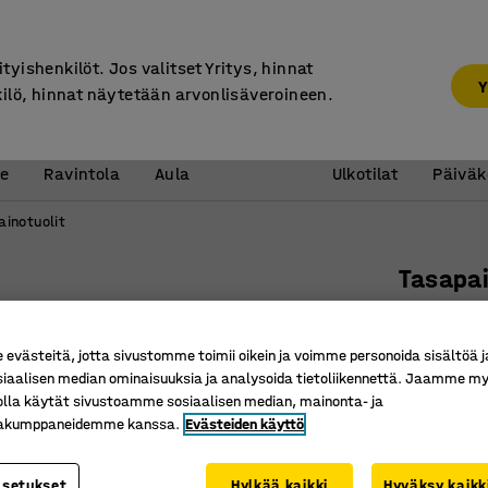
7 vuoden takuu
ityishenkilöt. Jos valitset Yritys, hinnat
Y
kilö, hinnat näytetään arvonlisäveroineen.
Vastaanotto &
Koulu 
e
Ravintola
Aula
Ulkotilat
Päiväk
ainotuolit
Tasapai
Punaine
Tuotenume
västeitä, jotta sivustomme toimii oikein ja voimme personoida sisältöä j
siaalisen median ominaisuuksia ja analysoida tietoliikennettä. Jaamme my
Harjoitta
olla käytät sivustoamme sosiaalisen median, mainonta- ja
Nykyaika
kakumppaneidemme kanssa.
Evästeiden käyttö
Korkeude
asetukset
Hylkää kaikki
Hyväksy kaikk
Väri
:
Punaine