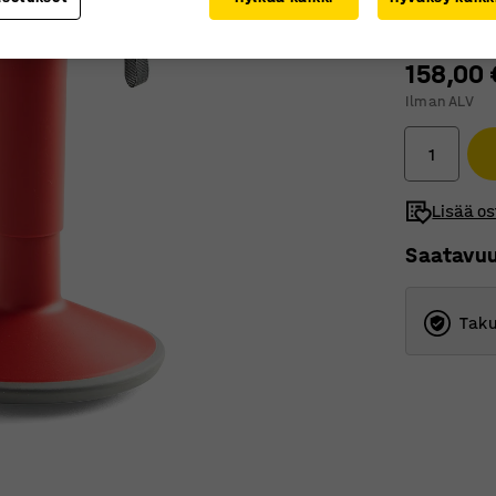
158,00 
Ilman ALV
Lisää os
Saatavu
Taku