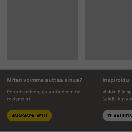
Miten voimme auttaa sinua?
Inspiroidu
Peruuttaminen, palauttaminen tai
Vinkkejä ja o
reklamointi
Selaile kuvas
ASIAKASPALVELU
TILAA UUTI