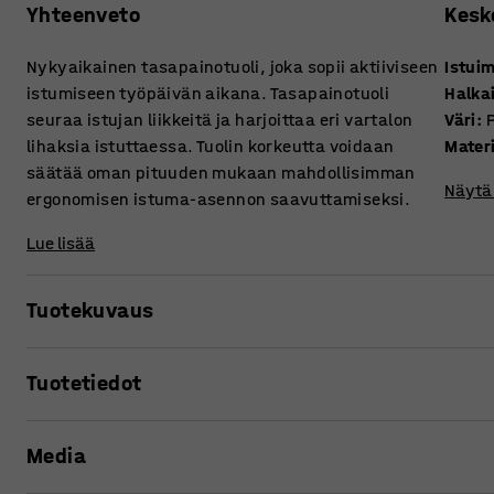
Yhteenveto
Kesk
Nykyaikainen tasapainotuoli, joka sopii aktiiviseen
Istui
istumiseen työpäivän aikana. Tasapainotuoli
Halkai
seuraa istujan liikkeitä ja harjoittaa eri vartalon
Väri
:
lihaksia istuttaessa. Tuolin korkeutta voidaan
Materi
säätää oman pituuden mukaan mahdollisimman
Näytä 
ergonomisen istuma-asennon saavuttamiseksi.
Lue lisää
Tuotekuvaus
UP-tasapainotuoli on nykyaikainen, innovatiivinen tuoli, j
Tuotetiedot
työasentoa on helppo vaihdella työpäivän aikana.
Istuimen korkeus
:
450-630
mm
Pyöreä, joustava istuin seuraa vartalon liikkeitä, ja tekee
Media
Halkaisija
:
330
mm
Väri
:
Punainen
UP-tasapainotuolissa on otereuna istuimen alla, jonka vuok