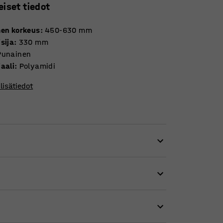
eiset tiedot
men korkeus
:
450-630
mm
sija
:
330
mm
Punainen
aali
:
Polyamidi
lisätiedot
ossa on hieno design. Tasapainotuolin avulla
 siten istumisesta aktiivista ja ergonomista.
si sitä on tarvittaessa helppo siirtää ja