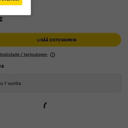
€
LISÄÄ OSTOSKORIIN
toslistalle / tarjoukseen
us
u 7 vuotta