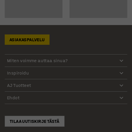
ASIAKASPALVELU
Miten voimme auttaa sinua?
Inspiroidu
AJ Tuotteet
Ehdot
TILAA UUTISKIRJE TÄSTÄ