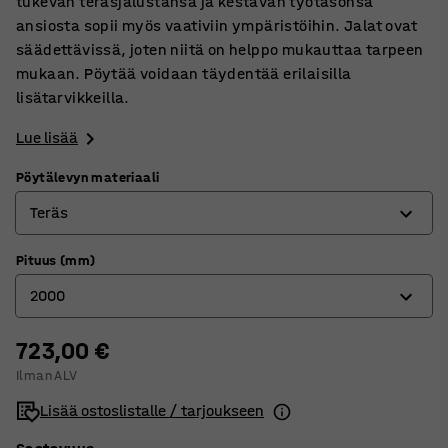
tukevan teräsjalustansa ja kestävän työtasonsa
ansiosta sopii myös vaativiin ympäristöihin. Jalat ovat
säädettävissä, joten niitä on helppo mukauttaa tarpeen
mukaan. Pöytää voidaan täydentää erilaisilla
lisätarvikkeilla.
Lue lisää
Pöytälevyn materiaali
Teräs
Pituus (mm)
Korkeapainelaminaatti
2000
Kovalevy
Kumi
723,00 €
1500
Ilman ALV
Tammiparketti
2000
Lisää ostoslistalle / tarjoukseen
Teräs
2500