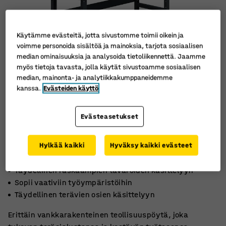
Käytämme evästeitä, jotta sivustomme toimii oikein ja
voimme personoida sisältöä ja mainoksia, tarjota sosiaalisen
median ominaisuuksia ja analysoida tietoliikennettä. Jaamme
myös tietoja tavasta, jolla käytät sivustoamme sosiaalisen
median, mainonta- ja analytiikkakumppaneidemme
kanssa.
Evästeiden käyttö
Evästeasetukset
Hylkää kaikki
Hyväksy kaikki evästeet
Täydellinen raskaampien tavaroiden käsittelyyn
Sopii vaativiin työympäristöihin
Täydellinen terävien osien käsittelyyn
Erittäin vankkarakenteinen teollisuuspöytä, joka