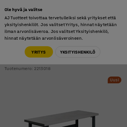
7 vuoden takuu
Ole hyvä ja valitse
AJ Tuotteet toivottaa tervetulleiksi sekä yritykset että
yksityishenkilöt. Jos valitset Yritys, hinnat näytetään
ilman arvonlisäveroa. Jos valitset Yksityishenkilö,
hinnat näytetään arvonlisäveroineen.
Teollisuuspöydät
Teollisuuspöydät, kiinteä korkeus
YRITYS
YKSITYISHENKILÖ
Teollisuuspöytä TRUST
2000x760 mm, 600 kg, teräs
Tuotenumero
:
2213018
Uusi