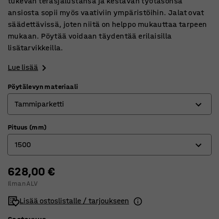
tukevan teräsjalustansa ja kestävän työtasonsa
ansiosta sopii myös vaativiin ympäristöihin. Jalat ovat
säädettävissä, joten niitä on helppo mukauttaa tarpeen
mukaan. Pöytää voidaan täydentää erilaisilla
lisätarvikkeilla.
Lue lisää
Pöytälevyn materiaali
Tammiparketti
Pituus (mm)
Korkeapainelaminaatti
1500
Kovalevy
Kumi
628,00 €
1500
Ilman ALV
Tammiparketti
2000
Lisää ostoslistalle / tarjoukseen
Teräs
2500