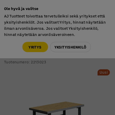
7 vuoden takuu
Ole hyvä ja valitse
AJ Tuotteet toivottaa tervetulleiksi sekä yritykset että
yksityishenkilöt. Jos valitset Yritys, hinnat näytetään
ilman arvonlisäveroa. Jos valitset Yksityishenkilö,
hinnat näytetään arvonlisäveroineen.
Teollisuuspöydät
Teollisuuspöydät, kiinteä korkeus
YRITYS
YKSITYISHENKILÖ
Teollisuuspöytä TRUST
1500x760 mm, 600 kg, tammiparketti
Tuotenumero
:
2213023
Uusi