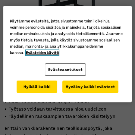
Käytämme evästeitä, jotta sivustomme toimii oikein ja
voimme personoida sisältöä ja mainoksia, tarjota sosiaalisen
median ominaisuuksia ja analysoida tietoliikennettä. Jaamme
myös tietoja tavasta, jolla käytät sivustoamme sosiaalisen
median, mainonta- ja analytiikkakumppaneidemme
kanssa.
Evästeiden käyttö
Evästeasetukset
Hylkää kaikki
Hyväksy kaikki evästeet
Hyvä valinta vaativiin ympäristöihin
Työtaso voidaan tarvittaessa hioa uudelleen
Täydellinen raskaampien tavaroiden käsittelyyn
Erittäin vankkarakenteinen teollisuuspöytä, joka