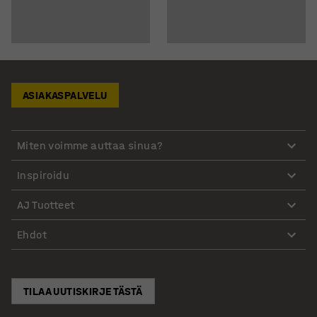
ASIAKASPALVELU
Miten voimme auttaa sinua?
Inspiroidu
AJ Tuotteet
Ehdot
TILAA UUTISKIRJE TÄSTÄ