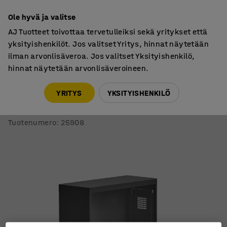
7 vuoden takuu
Ole hyvä ja valitse
AJ Tuotteet toivottaa tervetulleiksi sekä yritykset että
yksityishenkilöt. Jos valitset Yritys, hinnat näytetään
ilman arvonlisäveroa. Jos valitset Yksityishenkilö,
hinnat näytetään arvonlisäveroineen.
Metallikaapit
Tietokonekaapit
YRITYS
YKSITYISHENKILÖ
Tietokonekaappi WIRED
730x700x300 mm
Tuotenumero
:
25908