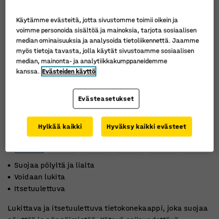
Käytämme evästeitä, jotta sivustomme toimii oikein ja
voimme personoida sisältöä ja mainoksia, tarjota sosiaalisen
median ominaisuuksia ja analysoida tietoliikennettä. Jaamme
myös tietoja tavasta, jolla käytät sivustoamme sosiaalisen
median, mainonta- ja analytiikkakumppaneidemme
kanssa.
Evästeiden käyttö
Evästeasetukset
Hylkää kaikki
Hyväksy kaikki evästeet
Suojaa pölyltä ja lialta
Voidaan lukita
Itsetuulettuva
Lukittava ja itsetuulettuva tietokonekaappi, joka suojaa