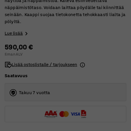
näyttöä ja näppäimistöä. Kätevä esiinvedettävä
näppäimistötaso. Voidaan laittaa pöydälle tai kiinnittää
seinään. Kaappi suojaa tietokonetta tehokkaasti lialta ja
pölyltä.
Lue lisää
590,00 €
Ilman ALV
Lisää ostoslistalle / tarjoukseen
Saatavuus
Takuu 7 vuotta