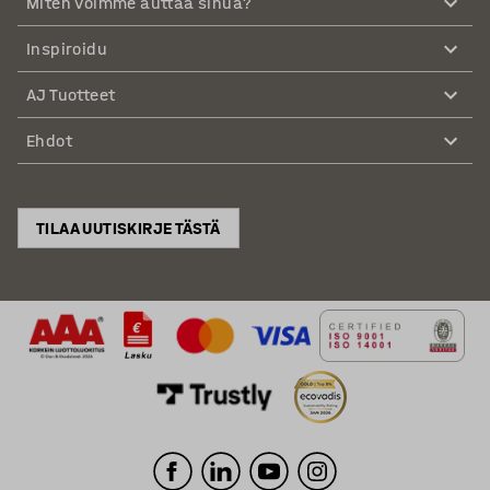
Miten voimme auttaa sinua?
Inspiroidu
AJ Tuotteet
Ehdot
TILAA UUTISKIRJE TÄSTÄ