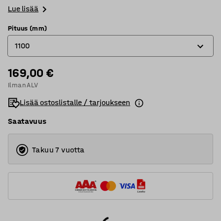
Lue lisää
Pituus (mm)
1100
169,00 €
1100
Ilman ALV
2400
Lisää ostoslistalle / tarjoukseen
Saatavuus
Takuu 7 vuotta