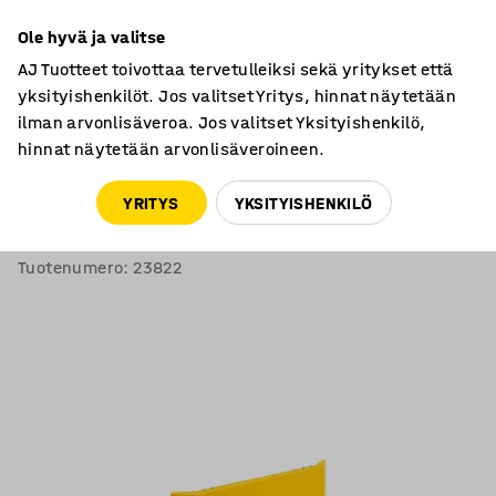
7 vuoden takuu
Ole hyvä ja valitse
AJ Tuotteet toivottaa tervetulleiksi sekä yritykset että
yksityishenkilöt. Jos valitset Yritys, hinnat näytetään
ilman arvonlisäveroa. Jos valitset Yksityishenkilö,
hinnat näytetään arvonlisäveroineen.
Lisätarvikkeet kuormalavahyllyille
Törmäyssuojat
YRITYS
YKSITYISHENKILÖ
Törmäyssuoja kuormalavahyllyyn ULTIMATE
1100x400 mm
Tuotenumero
:
23822