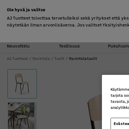
Ilman ALV
Ole hyvä ja valitse
AJ Tuotteet toivottaa tervetulleiksi sekä yritykset että yks
näytetään ilman arvonlisäveroa. Jos valitset Yksityishen
Toimisto &
Varasto &
Neuvottelu
Teollisuus
Pukuhuon
AJ Tuotteet
Ravintola
Tuolit
Ravintolatuolit
Käytämme e
tarjota so
tavasta, j
analytiik
Eväste