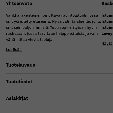
Yhteenveto
Kesk
Vankkarakenteinen pinottava ravintolatuoli, jossa
Istui
on pyöristetty etureuna. Hyvä valinta alueille, joilla
Istui
on usein paljon ihmisiä. Tuoli sopii erityisen hyvin
Istui
ruokalaan, jossa tarvitaan helppohoitoisia ja vain
Levey
vähän tilaa vieviä tuoleja.
Näytä 
Lue lisää
Tuotekuvaus
Selkeälinjainen tuoli ruokaloihin, taukotiloihin ja muihin 
Tuotetiedot
istuimia. Ravintolatuolit on helppo ja nopea pinota, jolloi
Pinottavuus helpottaa myös tilan siivousta.
Istuimen korkeus
:
450
mm
Asiakirjat
Istuimen syvyys
:
400
mm
Istuin ja selkänoja on valmistettu kulutusta kestävästä ja
Istuimen leveys
:
390
mm
Käytännöllisen muotoilun ja kestävän materiaalin ansiosta
Leveys
:
440
mm
Tulosta tuotesivu
muille vaativille alueille. Istuinosan etureuna on hiukan 