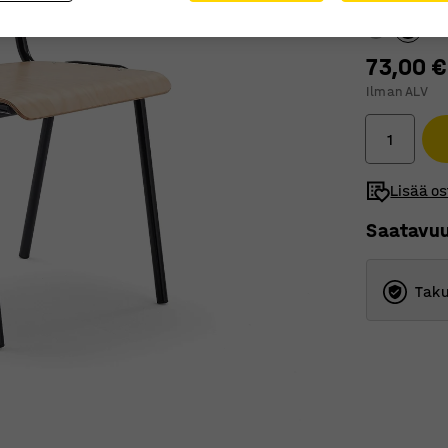
73,00 €
Ilman ALV
Lisää os
Saatavu
Taku