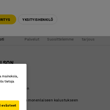
010 32 888 50
info@ajtuotteet.fi
RITYS
YKSITYISHENKILÖ
&
Pyydä
oti
Palvelut
Suosittelemme
tarjous
ILSON
usta
a mainoksia,
ro
:
115801
ös tietoja
pinota varastoon
a tukeva malli
njainen muotoilu monenlaiseen kalustukseen
i evästeet
i
:
Musta