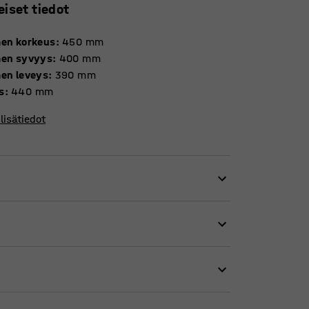
eiset tiedot
men korkeus
:
450
mm
men syvyys
:
400
mm
men leveys
:
390
mm
s
:
440
mm
lisätiedot
paikkoihin, joihin täytyy mahtua paljon
n ne vievät vain vähän tilaa varastossa.
 helposti puhdistettavasta materiaalista.
 tuolit ovat hyvä vaihtoehto ruokaloihin ja
pyöristetty, mikä vähentää polvien takaosaan