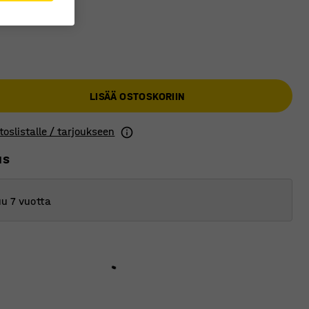
LISÄÄ OSTOSKORIIN
toslistalle / tarjoukseen
us
u 7 vuotta