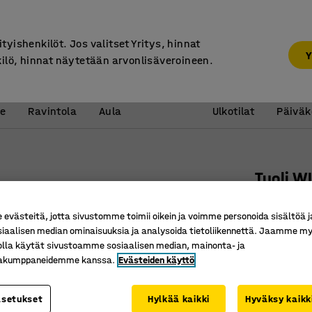
7 vuoden takuu
ityishenkilöt. Jos valitset Yritys, hinnat
Y
kilö, hinnat näytetään arvonlisäveroineen.
Vastaanotto &
Koulu 
e
Ravintola
Aula
Ulkotilat
Päiväk
Tuoli W
Koivu, m
västeitä, jotta sivustomme toimii oikein ja voimme personoida sisältöä j
Tuotenume
siaalisen median ominaisuuksia ja analysoida tietoliikennettä. Jaamme my
olla käytät sivustoamme sosiaalisen median, mainonta- ja
Voidaan 
kakumppaneidemme kanssa.
Evästeiden käyttö
Kestävä j
Selkeäli
asetukset
Hylkää kaikki
Hyväksy kaikk
Jalustan vär