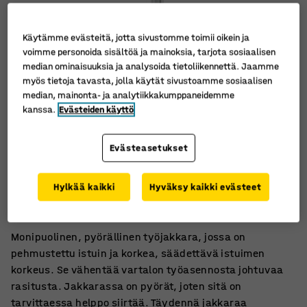
Käytämme evästeitä, jotta sivustomme toimii oikein ja
voimme personoida sisältöä ja mainoksia, tarjota sosiaalisen
median ominaisuuksia ja analysoida tietoliikennettä. Jaamme
myös tietoja tavasta, jolla käytät sivustoamme sosiaalisen
median, mainonta- ja analytiikkakumppaneidemme
kanssa.
Evästeiden käyttö
Evästeasetukset
Pehmeä, miellyttävä istuin
Hylkää kaikki
Hyväksy kaikki evästeet
Rullaa kevyesti
Korkeudensäätö
Monipuolinen, pyörällinen työjakkara, jossa on
pehmustettu istuin ja korkea, säädettävä istuimen
korkeus. Se vähentää vartalon työasennosta johtuvaa
rasitusta. Jakkarassa on pyörät, joten sitä on
tarvittaessa helppo siirtää. Täydennä jakkaraa