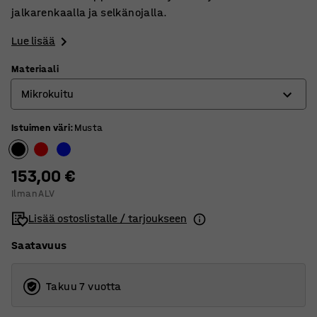
jalkarenkaalla ja selkänojalla.
Lue lisää
Materiaali
Mikrokuitu
Istuimen väri
:
Musta
Keinonahka
Mikrokuitu
153,00 €
Ilman ALV
Lisää ostoslistalle / tarjoukseen
Saatavuus
Takuu 7 vuotta