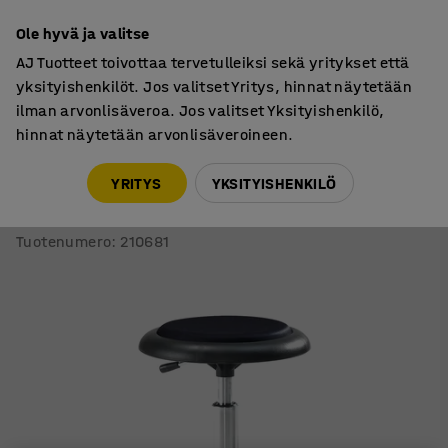
7 vuoden takuu
Ole hyvä ja valitse
AJ Tuotteet toivottaa tervetulleiksi sekä yritykset että
yksityishenkilöt. Jos valitset Yritys, hinnat näytetään
ilman arvonlisäveroa. Jos valitset Yksityishenkilö,
hinnat näytetään arvonlisäveroineen.
Tuolit
Työjakkarat
YRITYS
YKSITYISHENKILÖ
Työjakkara DIEGO
Korkeus: 540-730 mm, mikrokuitu, musta
Tuotenumero
:
210681