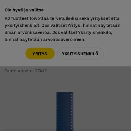
7 vuoden takuu
Ole hyvä ja valitse
AJ Tuotteet toivottaa tervetulleiksi sekä yritykset että
yksityishenkilöt. Jos valitset Yritys, hinnat näytetään
ilman arvonlisäveroa. Jos valitset Yksityishenkilö,
hinnat näytetään arvonlisäveroineen.
Varasto & Teollisuus
Lisätarvikkeet
YRITYS
YKSITYISHENKILÖ
Umpipääty varastohyllyyn MIX
1 kpl, 1740x400 mm, sininen
Tuotenumero
:
27412