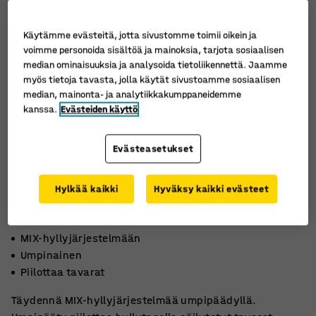
Käytämme evästeitä, jotta sivustomme toimii oikein ja
voimme personoida sisältöä ja mainoksia, tarjota sosiaalisen
median ominaisuuksia ja analysoida tietoliikennettä. Jaamme
myös tietoja tavasta, jolla käytät sivustoamme sosiaalisen
median, mainonta- ja analytiikkakumppaneidemme
kanssa.
Evästeiden käyttö
Evästeasetukset
Hylkää kaikki
Hyväksy kaikki evästeet
MIX-hyllyjärjestelmään
Umpinainen
Piilottaa tavarat
Täydennä MIX-hyllyjärjestelmää umpipäädyllä.