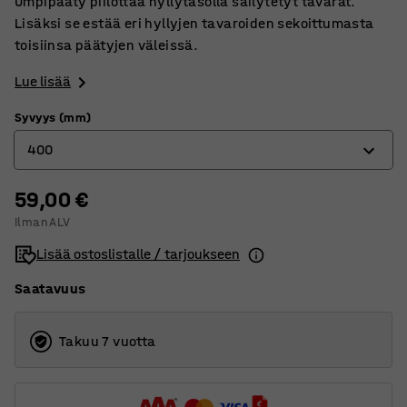
Umpipääty piilottaa hyllytasolla säilytetyt tavarat.
Lisäksi se estää eri hyllyjen tavaroiden sekoittumasta
toisiinsa päätyjen väleissä.
Lue lisää
Syvyys (mm)
400
59,00 €
400
Ilman ALV
500
Lisää ostoslistalle / tarjoukseen
600
Saatavuus
Takuu 7 vuotta