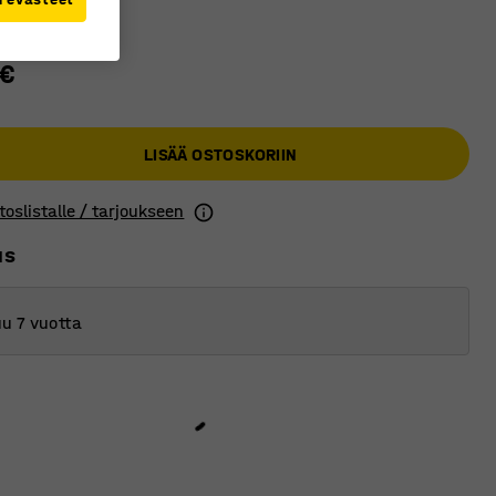
 €
LISÄÄ OSTOSKORIIN
toslistalle / tarjoukseen
us
u 7 vuotta