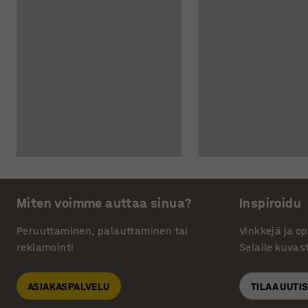
Miten voimme auttaa sinua?
Inspiroidu
Peruuttaminen, palauttaminen tai
Vinkkejä ja o
reklamointi
Selaile kuvas
ASIAKASPALVELU
TILAA UUTI