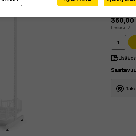
350,00
Ilman ALV
Lisää os
Saatavu
Taku