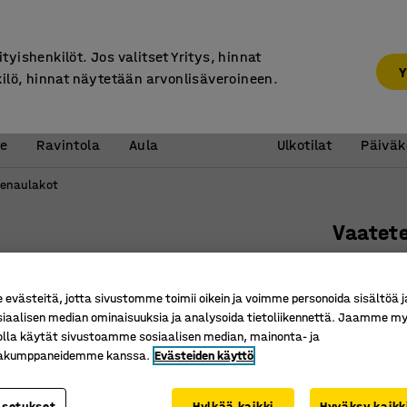
7 vuoden takuu
ityishenkilöt. Jos valitset Yritys, hinnat
Y
kilö, hinnat näytetään arvonlisäveroineen.
Vastaanotto &
Koulu 
e
Ravintola
Aula
Ulkotilat
Päiväk
enaulakot
Vaatete
Jatko-os
Tuotenume
västeitä, jotta sivustomme toimii oikein ja voimme personoida sisältöä j
siaalisen median ominaisuuksia ja analysoida tietoliikennettä. Jaamme my
3 lokeroa
olla käytät sivustoamme sosiaalisen median, mainonta- ja
Mukana h
kakumppaneidemme kanssa.
Evästeiden käyttö
Kenkähyll
Väri
:
Valkoin
asetukset
Hylkää kaikki
Hyväksy kaikk