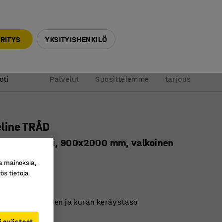
010 32 888 50
info@ajtuotteet.fi
RITYS
YKSITYISHENKILÖ
&
Pyydä
oti
Palvelut
Suosittelemme
tarjous
line TRÅD
a, lattiamalli, 900x2000 mm, valkoinen
ro
:
378371
a mainoksia,
ös tietoja
attuhylly
y, jossa on veden ja kuran keräystaso
en
i evästeet