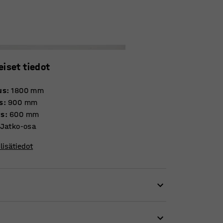
eiset tiedot
us
:
1800
mm
s
:
900
mm
ys
:
600
mm
Jatko-osa
lisätiedot
kkotiloissa ja käytävillä helpottavat
kiinnitettävällä TRÅD-kokonaisuudella saat