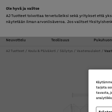
Ilman ALV
Ole hyvä ja valitse
AJ Tuotteet toivottaa tervetulleiksi sekä yritykset että yks
näytetään ilman arvonlisäveroa. Jos valitset Yksityishen
Toimisto &
Varasto &
Neuvottelu
Teollisuus
Pukuhuon
AJ Tuotteet
Koulu & Päiväkoti
Säilytys
Vaatenaulakot
Vaat
Käytämme e
tarjota so
tavasta, j
analytiik
Eväste