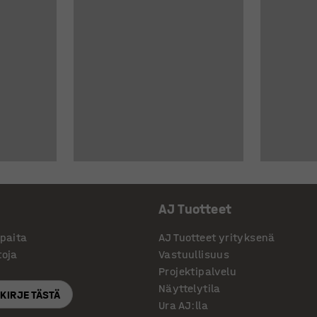
AJ Tuotteet
ppaita
AJ Tuotteet yrityksenä
toja
Vastuullisuus
Projektipalvelu
Näyttelytila
SKIRJE TÄSTÄ
Ura AJ:lla