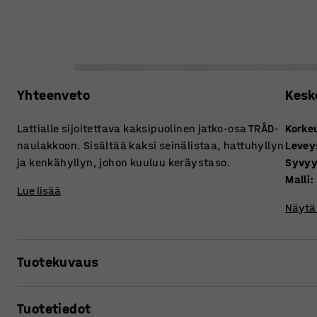
Yhteenveto
Kesk
Lattialle sijoitettava kaksipuolinen jatko-osa TRÅD-
Korke
naulakkoon. Sisältää kaksi seinälistaa, hattuhyllyn
Levey
ja kenkähyllyn, johon kuuluu keräystaso.
Syvy
Malli
:
Lue lisää
Näytä 
Tuotekuvaus
Helppokäyttöiset ja käytännölliset säilytyskalusteet naula
Tuotetiedot
vaatteiden ja kenkien järjestyksessä pitämistä. Seinään 