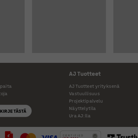
AJ Tuotteet
ppaita
AJ Tuotteet yrityksenä
toja
Vastuullisuus
Projektipalvelu
Näyttelytila
SKIRJE TÄSTÄ
Ura AJ:lla