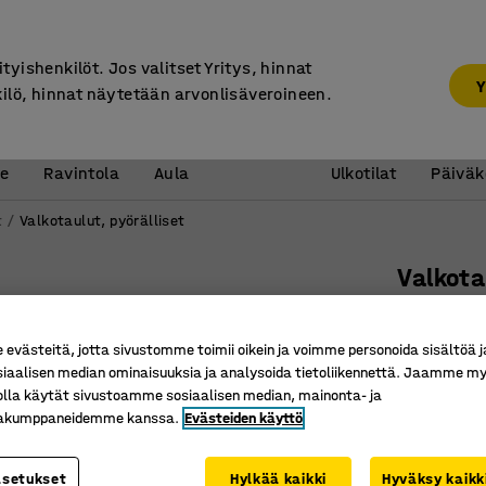
7 vuoden takuu
ityishenkilöt. Jos valitset Yritys, hinnat
Y
kilö, hinnat näytetään arvonlisäveroineen.
Vastaanotto &
Koulu 
e
Ravintola
Aula
Ulkotilat
Päiväk
t
Valkotaulut, pyörälliset
Valkota
Kaksipuo
Tuotenume
västeitä, jotta sivustomme toimii oikein ja voimme personoida sisältöä j
siaalisen median ominaisuuksia ja analysoida tietoliikennettä. Jaamme my
Kestävä 
olla käytät sivustoamme sosiaalisen median, mainonta- ja
Magneett
kakumppaneidemme kanssa.
Evästeiden käyttö
Valkotaul
asetukset
Hylkää kaikki
Hyväksy kaikk
Leveys (mm