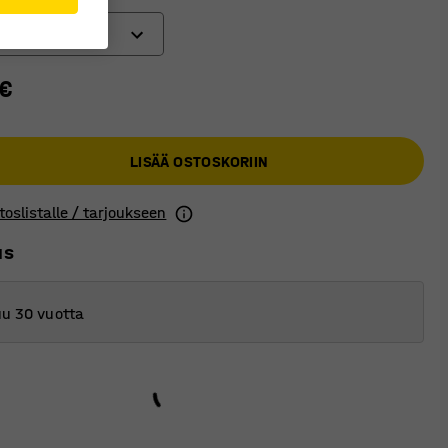
 €
LISÄÄ OSTOSKORIIN
toslistalle / tarjoukseen
us
u 30 vuotta