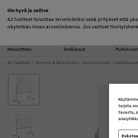
Ilman ALV
Ole hyvä ja valitse
AJ Tuotteet toivottaa tervetulleiksi sekä yritykset että yks
näytetään ilman arvonlisäveroa. Jos valitset Yksityishen
Toimisto &
Varasto &
Neuvottelu
Teollisuus
Pukuhuon
AJ Tuotteet
Toimisto & Neuvottelu
Kirjoitustaulut
Valkotaulu
Käytämme e
tarjota so
tavasta, j
analytiik
Eväste