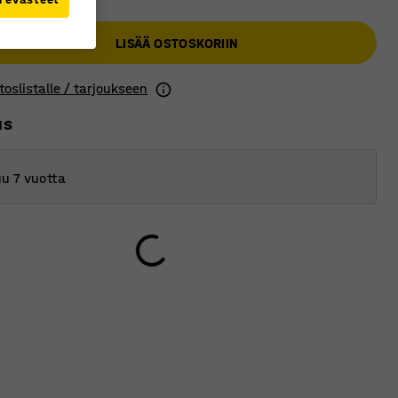
LISÄÄ OSTOSKORIIN
toslistalle / tarjoukseen
us
u 7 vuotta