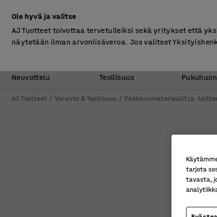
Ilman ALV
Ole hyvä ja valitse
AJ Tuotteet toivottaa tervetulleiksi sekä yritykset että yks
näytetään ilman arvonlisäveroa. Jos valitset Yksityishen
Toimisto &
Varasto &
Neuvottelu
Teollisuus
Pukuhuon
AJ Tuotteet
Varasto & Teollisuus
Pakkausmateriaalit ja -laitte
Käytämme e
tarjota so
tavasta, j
analytiik
Eväste