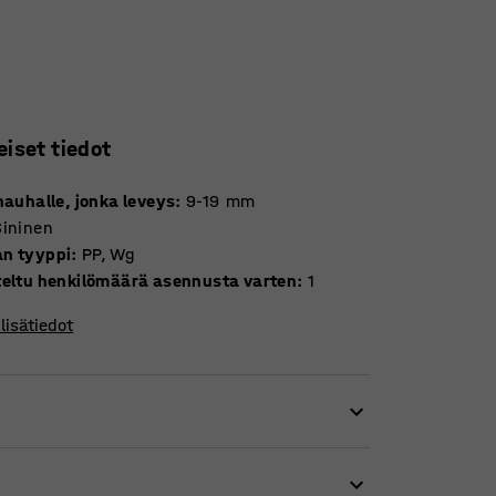
eiset tiedot
nauhalle, jonka leveys
:
9-19
mm
Sininen
n tyyppi
:
PP, Wg
teltu henkilömäärä asennusta varten
:
1
lisätiedot
 venyttää että leikkaa vanteen.
gottaa ja sitoa kiinni tavaran ympärille.