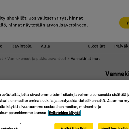
7 vuoden takuu
ityishenkilöt. Jos valitset Yritys, hinnat
Y
kilö, hinnat näytetään arvonlisäveroineen.
Vastaanotto &
Koulu 
e
Ravintola
Aula
Ulkotilat
Päiväk
et
Vannekoneet ja pakkausvanteet
Vannekiristimet
Vanneki
Tuotenume
västeitä, jotta sivustomme toimii oikein ja voimme personoida sisältöä j
Vankkara
siaalisen median ominaisuuksia ja analysoida tietoliikennettä. Jaamme my
Venyttää 
olla käytät sivustoamme sosiaalisen median, mainonta- ja
Helpottaa
kakumppaneidemme kanssa.
Evästeiden käyttö
93,00 
asetukset
Hylkää kaikki
Hyväksy kaikk