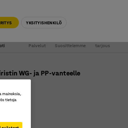
010 32 888 50
info@ajtuotteet.fi
RITYS
YKSITYISHENKILÖ
&
Pyydä
oti
Palvelut
Suosittelemme
tarjous
ristin WG- ja PP-vanteelle
ro
:
25623
a mainoksia,
kenteinen
ös tietoja
ja leikkaa
 sitomista
€
i evästeet