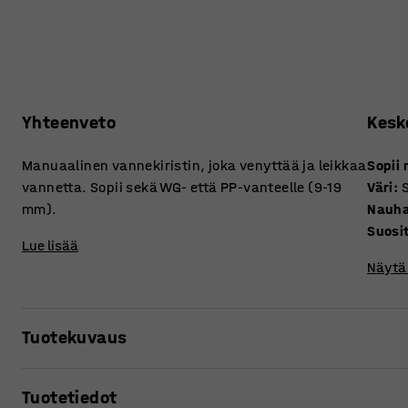
Yhteenveto
Kesk
Manuaalinen vannekiristin, joka venyttää ja leikkaa
Sopii 
vannetta. Sopii sekä WG- että PP-vanteelle (9-19
Väri
:
mm).
Nauha
Suosi
Lue lisää
Näytä 
Tuotekuvaus
Manuaalinen ja helppokäyttöinen vannekiristin, joka sekä
Tuotetiedot
Käsikäyttöisen vannekiristimien avulla vanne on helppo pin