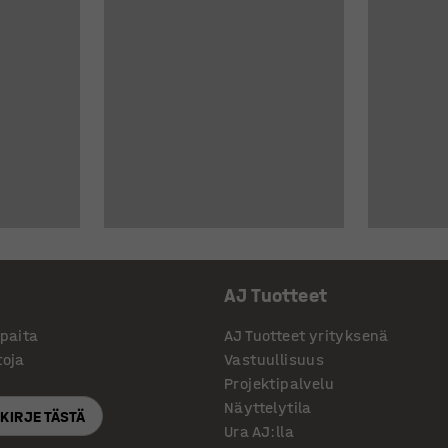
AJ Tuotteet
ppaita
AJ Tuotteet yrityksenä
toja
Vastuullisuus
Projektipalvelu
Näyttelytila
SKIRJE TÄSTÄ
Ura AJ:lla