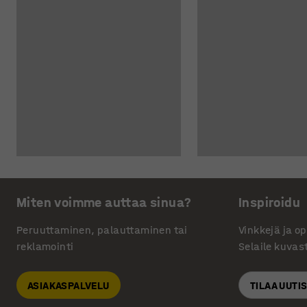
Miten voimme auttaa sinua?
Inspiroidu
Peruuttaminen, palauttaminen tai
Vinkkejä ja o
reklamointi
Selaile kuvas
ASIAKASPALVELU
TILAA UUTI