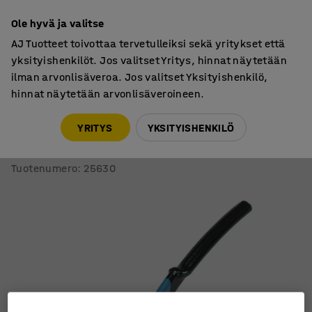
7 vuoden takuu
Ole hyvä ja valitse
AJ Tuotteet toivottaa tervetulleiksi sekä yritykset että
yksityishenkilöt. Jos valitset Yritys, hinnat näytetään
ilman arvonlisäveroa. Jos valitset Yksityishenkilö,
hinnat näytetään arvonlisäveroineen.
Vannekoneet ja pakkausvanteet
Vannekiristimet
YRITYS
YKSITYISHENKILÖ
Vannesakset
Teräsvanteelle
Tuotenumero
:
25630