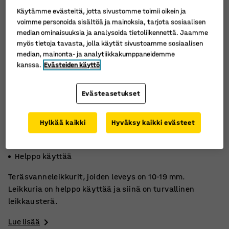
Käytämme evästeitä, jotta sivustomme toimii oikein ja
voimme personoida sisältöä ja mainoksia, tarjota sosiaalisen
median ominaisuuksia ja analysoida tietoliikennettä. Jaamme
myös tietoja tavasta, jolla käytät sivustoamme sosiaalisen
median, mainonta- ja analytiikkakumppaneidemme
kanssa.
Evästeiden käyttö
Evästeasetukset
Hylkää kaikki
Hyväksy kaikki evästeet
Teräsvanteelle (10-19 mm)
Turvallinen leikkausterä
Helppo käyttää
Teräsvanneleikkurit, joiden leveys on 10-19 mm.
Leikkuria on helppo käyttää ja siinä on turvallinen
leikkausterä.
Lue lisää