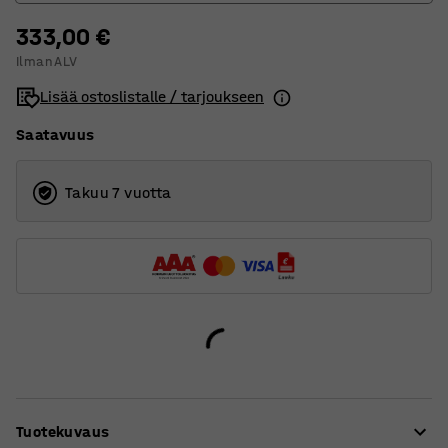
333,00 €
1030
Ilman ALV
1630
Lisää ostoslistalle / tarjoukseen
Saatavuus
Takuu 7 vuotta
Tuotekuvaus