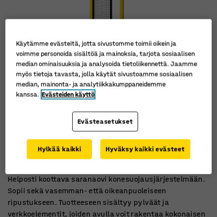
Käytämme evästeitä, jotta sivustomme toimii oikein ja
voimme personoida sisältöä ja mainoksia, tarjota sosiaalisen
median ominaisuuksia ja analysoida tietoliikennettä. Jaamme
myös tietoja tavasta, jolla käytät sivustoamme sosiaalisen
median, mainonta- ja analytiikkakumppaneidemme
kanssa.
Evästeiden käyttö
Evästeasetukset
Ovi voidaan ripustaa niin vasemmalle kuin oikealle.
Sis. pylväät ja verkkoelementit
Hylkää kaikki
Hyväksy kaikki evästeet
Saatavana eri kokoja
Helposti koottava saranaovi konesuojausjärjestelmään.
Sopii sekä vasemman- että oikeanpuoleiseen
ripustukseen. Tuotteeseen sisältyy pylväät ja
verkkoelementit, joiden avulla voit rakentaa kokonaisen