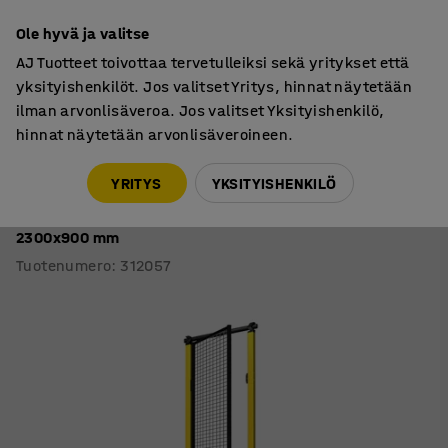
7 vuoden takuu
Ole hyvä ja valitse
AJ Tuotteet toivottaa tervetulleiksi sekä yritykset että
yksityishenkilöt. Jos valitset Yritys, hinnat näytetään
ilman arvonlisäveroa. Jos valitset Yksityishenkilö,
hinnat näytetään arvonlisäveroineen.
Seinät ja sermit teollisuuteen
Verkkoelementit
YRITYS
YKSITYISHENKILÖ
Ovi X-GUARD
Yksiosainen, yläputki, sis. pylväät ja verkkoelementin,
2300x900 mm
Tuotenumero
:
312057