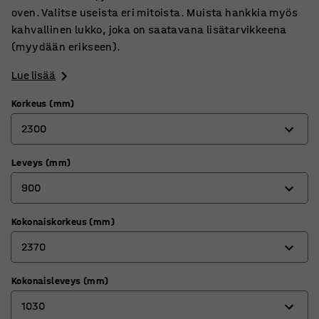
oven. Valitse useista eri mitoista. Muista hankkia myös
kahvallinen lukko, joka on saatavana lisätarvikkeena
(myydään erikseen).
Lue lisää
Korkeus (mm)
2300
Leveys (mm)
2000
900
2300
Kokonaiskorkeus (mm)
900
2370
1500
Kokonaisleveys (mm)
2070
1030
2370