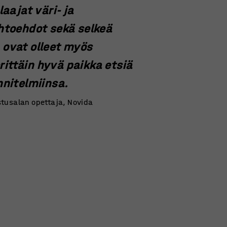
laajat väri- ja
htoehdot sekä selkeä
ovat olleet myös
 erittäin hyvä paikka etsiä
nnitelmiinsa.
stusalan opettaja, Novida