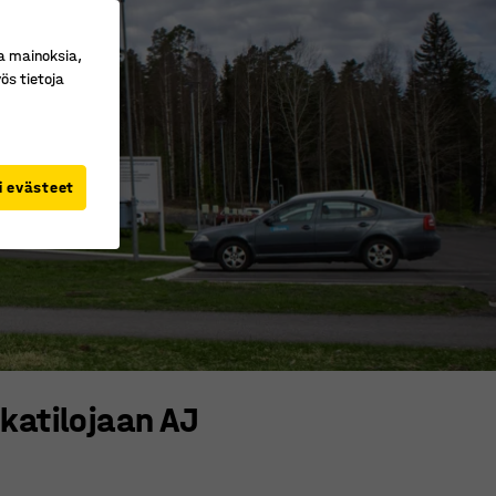
a mainoksia,
ös tietoja
i evästeet
katilojaan AJ