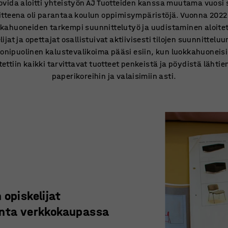
ovida aloitti yhteistyön AJ Tuotteiden kanssa muutama vuosi s
itteena oli parantaa koulun oppimisympäristöjä. Vuonna 2022
kahuoneiden tarkempi suunnittelutyö ja uudistaminen aloitet
lijat ja opettajat osallistuivat aktiivisesti tilojen suunnitteluu
onipuolinen kalustevalikoima pääsi esiin, kun luokkahuoneisi
tettiin kaikki tarvittavat tuotteet penkeistä ja pöydistä lähtie
paperikoreihin ja valaisimiin asti.
 opiskelijat
kinta verkkokaupassa