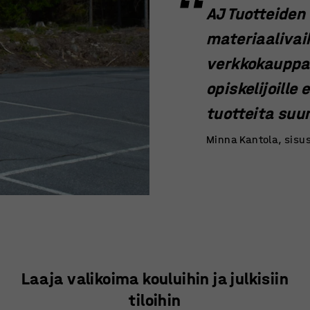
AJ Tuotteiden 
materiaalivai
verkkokauppa 
opiskelijoille
tuotteita suu
Minna Kantola, sisu
Laaja valikoima kouluihin ja julkisiin
tiloihin