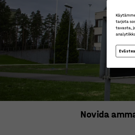
Käytämme e
tarjota so
tavasta, j
analytiik
Eväste
Novida ammat