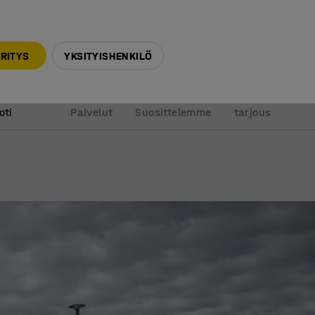
010 32 888 50
info@ajtuotteet.fi
RITYS
YKSITYISHENKILÖ
&
Pyydä
oti
Palvelut
Suosittelemme
tarjous