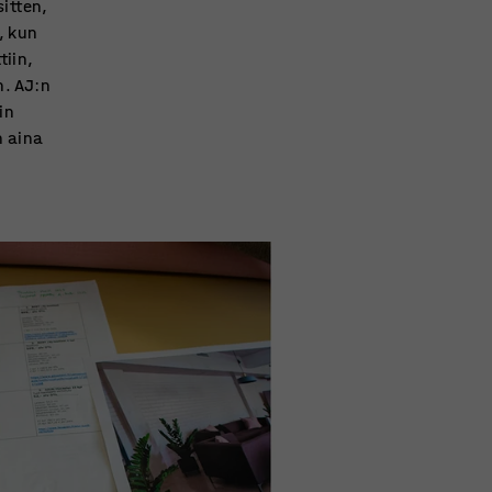
itten,
, kun
tiin,
n. AJ:n
in
n aina