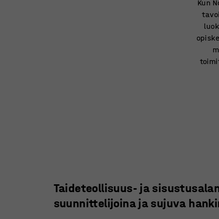
Kun N
tavo
luok
opiske
m
toimi
Taideteollisuus- ja sisustusalan
suunnittelijoina ja sujuva han