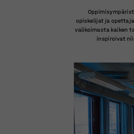
Oppimisympäristö
opiskelijat ja opetta
valikoimasta kaiken ta
inspiroivat n