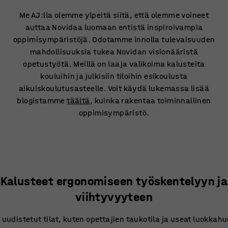
Me AJ:lla olemme ylpeitä siitä, että olemme voineet
auttaa Novidaa luomaan entistä inspiroivampia
oppimisympäristöjä. Odotamme innolla tulevaisuuden
mahdollisuuksia tukea Novidan visionääristä
opetustyötä. Meillä on laaja valikoima kalusteita
kouluihin ja julkisiin tiloihin esikoulusta
aikuiskoulutusasteelle. Voit käydä lukemassa lisää
blogistamme
täältä
, kuinka rakentaa toiminnallinen
oppimisympäristö.
Kalusteet ergonomiseen työskentelyyn ja
viihtyvyyteen
uudistetut tilat, kuten opettajien taukotila ja useat luokkah