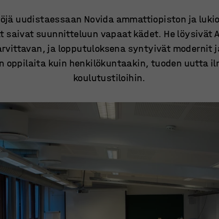
jä uudistaessaan Novida ammattiopiston ja luki
jat saivat suunnitteluun vapaat kädet. He löysivät 
rvittavan, ja lopputuloksena syntyivät modernit ja 
iin oppilaita kuin henkilökuntaakin, tuoden uutta i
koulutustiloihin.