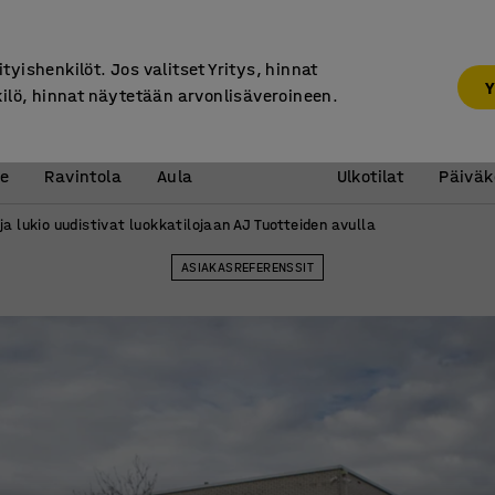
30 päivän palautusoikeus
ityishenkilöt. Jos valitset Yritys, hinnat
Y
kilö, hinnat näytetään arvonlisäveroineen.
Vastaanotto &
Koulu 
e
Ravintola
Aula
Ulkotilat
Päiväk
a lukio uudistivat luokkatilojaan AJ Tuotteiden avulla
ASIAKASREFERENSSIT