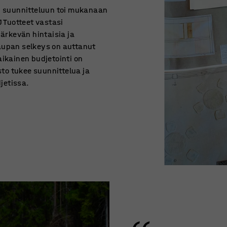
en suunnitteluun toi mukanaan
J Tuotteet vastasi
järkevän hintaisia ja
kaupan selkeys on auttanut
aikainen budjetointi on
to tukee suunnittelua ja
jetissa.