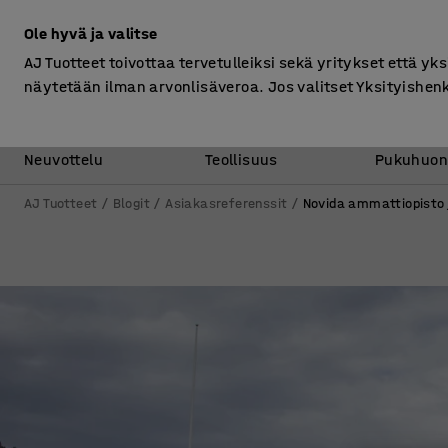
Ilman ALV
Ole hyvä ja valitse
AJ Tuotteet toivottaa tervetulleiksi sekä yritykset että yks
näytetään ilman arvonlisäveroa. Jos valitset Yksityishen
Toimisto &
Varasto &
Neuvottelu
Teollisuus
Pukuhuon
AJ Tuotteet
Blogit
Asiakasreferenssit
Novida ammattiopisto j