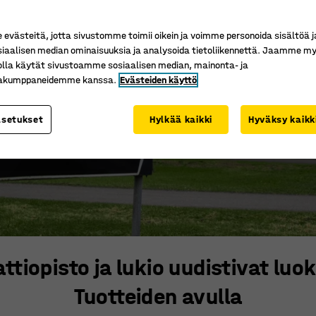
västeitä, jotta sivustomme toimii oikein ja voimme personoida sisältöä j
siaalisen median ominaisuuksia ja analysoida tietoliikennettä. Jaamme my
olla käytät sivustoamme sosiaalisen median, mainonta- ja
kakumppaneidemme kanssa.
Evästeiden käyttö
asetukset
Hylkää kaikki
Hyväksy kaikk
tiopisto ja lukio uudistivat luok
Tuotteiden avulla