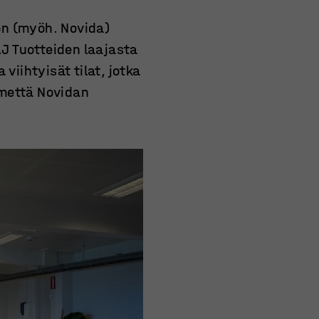
on (myöh. Novida)
AJ Tuotteiden laajasta
viihtyisät tilat, jotka
lmettä Novidan