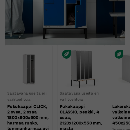
Saatavana useita eri
Saatavana useita eri
vaihtoehtoja
vaihtoehtoja
Pukukaappi CLICK,
Pukukaappi
Lokerok
2 ovea, 2 osaa
CLASSIC, penkki, 4
valkoine
1800x600x500 mm,
osaa,
valkoine
harmaa runko,
2120x1200x550 mm,
450x25
tummanharmaa ovi
musta
Tuotenum