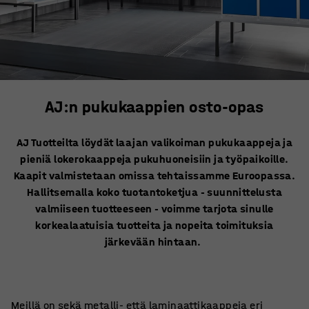
AJ:n pukukaappien osto-opas
AJ Tuotteilta löydät laajan valikoiman pukukaappeja ja
pieniä lokerokaappeja pukuhuoneisiin ja työpaikoille.
Kaapit valmistetaan omissa tehtaissamme Euroopassa.
Hallitsemalla koko tuotantoketjua - suunnittelusta
valmiiseen tuotteeseen - voimme tarjota sinulle
korkealaatuisia tuotteita ja nopeita toimituksia
järkevään hintaan.
Meillä on sekä metalli- että laminaattikaappeja eri