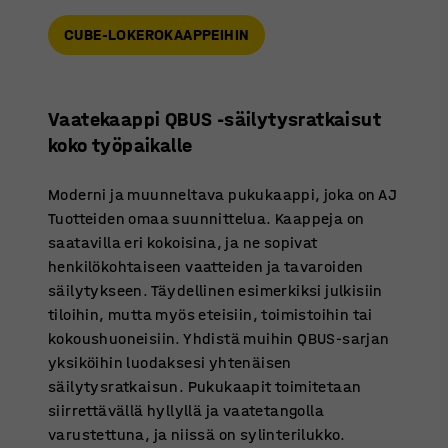
CUBE-LOKEROKAAPPEIHIN
Vaatekaappi QBUS -säilytysratkaisut
koko työpaikalle
Moderni ja muunneltava pukukaappi, joka on AJ
Tuotteiden omaa suunnittelua. Kaappeja on
saatavilla eri kokoisina, ja ne sopivat
henkilökohtaiseen vaatteiden ja tavaroiden
säilytykseen. Täydellinen esimerkiksi julkisiin
tiloihin, mutta myös eteisiin, toimistoihin tai
kokoushuoneisiin. Yhdistä muihin QBUS-sarjan
yksiköihin luodaksesi yhtenäisen
säilytysratkaisun. Pukukaapit toimitetaan
siirrettävällä hyllyllä ja vaatetangolla
varustettuna, ja niissä on sylinterilukko.