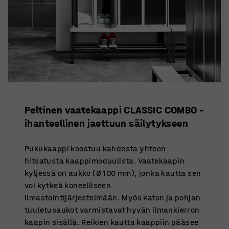
Peltinen vaatekaappi CLASSIC COMBO –
ihanteellinen jaettuun säilytykseen
Pukukaappi koostuu kahdesta yhteen
hitsatusta kaappimoduulista. Vaatekaapin
kyljessä on aukko (Ø 100 mm), jonka kautta sen
voi kytkeä koneelliseen
ilmastointijärjestelmään. Myös katon ja pohjan
tuuletusaukot varmistavat hyvän ilmankierron
kaapin sisällä. Reikien kautta kaappiin pääsee