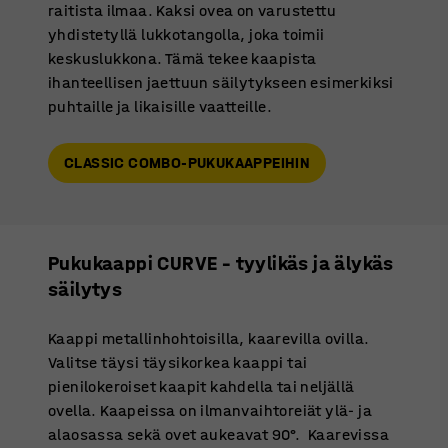
raitista ilmaa. Kaksi ovea on varustettu
yhdistetyllä lukkotangolla, joka toimii
keskuslukkona. Tämä tekee kaapista
ihanteellisen jaettuun säilytykseen esimerkiksi
puhtaille ja likaisille vaatteille.
CLASSIC COMBO-PUKUKAAPPEIHIN
Pukukaappi CURVE – tyylikäs ja älykäs
säilytys
Kaappi metallinhohtoisilla, kaarevilla ovilla.
Valitse täysi täysikorkea kaappi tai
pienilokeroiset kaapit kahdella tai neljällä
ovella. Kaapeissa on ilmanvaihtoreiät ylä- ja
alaosassa sekä ovet aukeavat 90°. Kaarevissa