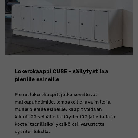
Lokerokaappi CUBE – säilytystilaa
pienille esineille
Pienet lokerokaapit, jotka soveltuvat
matkapuhelimille, lompakoille, avaimille ja
muille pienille esineille. Kaapit voidaan
kiinnittää seinälle tai täydentää jalustalla ja
koota itsenäisiksi yksiköiksi. Varustettu
sylinterilukolla.