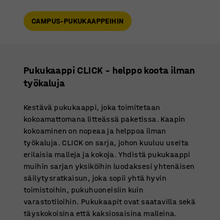
CAMPUS-PUKUKAAPPEIHIN
Pukukaappi CLICK – helppo koota ilman
työkaluja
Kestävä pukukaappi, joka toimitetaan
kokoamattomana litteässä paketissa. Kaapin
kokoaminen on nopeaa ja helppoa ilman
työkaluja. CLICK on sarja, johon kuuluu useita
erilaisia malleja ja kokoja. Yhdistä pukukaappi
muihin sarjan yksiköihin luodaksesi yhtenäisen
säilytysratkaisun, joka sopii yhtä hyvin
toimistoihin, pukuhuoneisiin kuin
varastotiloihin. Pukukaapit ovat saatavilla sekä
täyskokoisina että kaksiosaisina malleina.