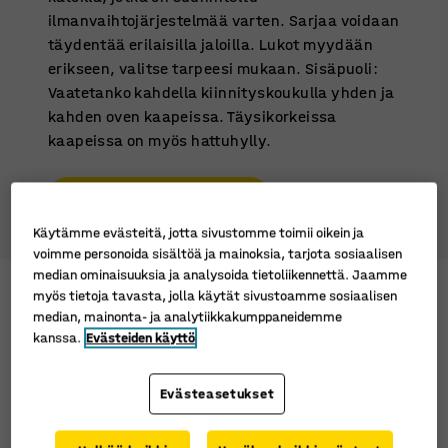
ilmanvaihtojärjestelmää varten. Sarjaa voidaan
täydentää erilaisilla jaloilla. Lukot myydään
erikseen, valitse tarpeesi mukaan. Sisäpuoli:
Vaatetanko kahdella kiinnityskoukulla yhden ja
kahden oven kaapeissa. Täysikorkeissa
kaapeissa on myös hattuhylly.
CLASSIC-PUKUKAAPPEIHIN
Käytämme evästeitä, jotta sivustomme toimii oikein ja
voimme personoida sisältöä ja mainoksia, tarjota sosiaalisen
median ominaisuuksia ja analysoida tietoliikennettä. Jaamme
Z-pukukaappi CLASSIC – tilaa säästävä
myös tietoja tavasta, jolla käytät sivustoamme sosiaalisen
median, mainonta- ja analytiikkakumppaneidemme
kahden kaapin yhdistelmä
kanssa.
Evästeiden käyttö
Z-pukukaapissa normaalikokoinen pukukaappi
Evästeasetukset
on jaettu kahteen eri kaappiin. Tällä Z-
pukukaapilla on samat ominaisuudet kuin
pukukaappi CLASSICilla, mutta lokero on