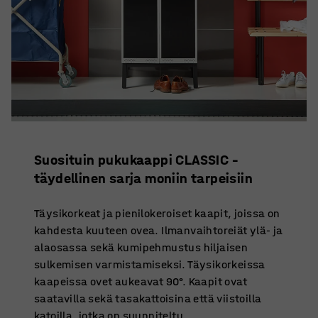
Suosituin pukukaappi CLASSIC –
täydellinen sarja moniin tarpeisiin
Täysikorkeat ja pienilokeroiset kaapit, joissa on
kahdesta kuuteen ovea. Ilmanvaihtoreiät ylä- ja
alaosassa sekä kumipehmustus hiljaisen
sulkemisen varmistamiseksi. Täysikorkeissa
kaapeissa ovet aukeavat 90°. Kaapit ovat
saatavilla sekä tasakattoisina että viistoilla
katoilla, jotka on suunniteltu