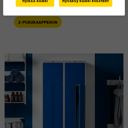
Hylkää kaikki
Hyväksy kaikki evästeet
kapeampi ja siinä on vain ripustuskoukut.
Z-PUKUKAAPPEIHIN