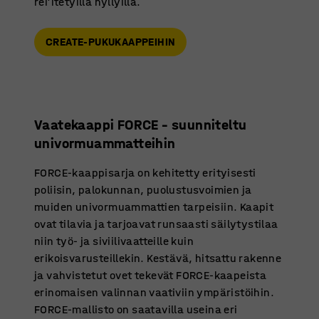
rei'itetyillä hyllyillä.
CREATE-PUKUKAAPPEIHIN
Vaatekaappi FORCE – suunniteltu
univormuammatteihin
FORCE-kaappisarja on kehitetty erityisesti
poliisin, palokunnan, puolustusvoimien ja
muiden univormuammattien tarpeisiin. Kaapit
ovat tilavia ja tarjoavat runsaasti säilytystilaa
niin työ- ja siviilivaatteille kuin
erikoisvarusteillekin. Kestävä, hitsattu rakenne
ja vahvistetut ovet tekevät FORCE-kaapeista
erinomaisen valinnan vaativiin ympäristöihin.
FORCE-mallisto on saatavilla useina eri