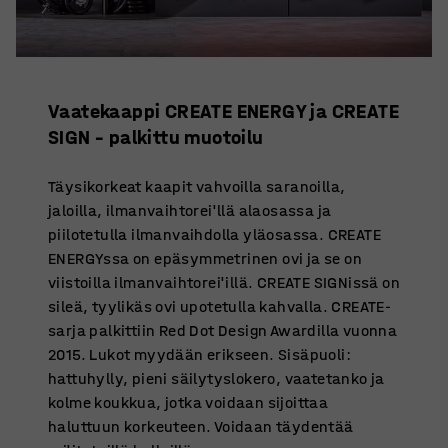
Vaatekaappi CREATE ENERGY ja CREATE
SIGN – palkittu muotoilu
Täysikorkeat kaapit vahvoilla saranoilla,
jaloilla, ilmanvaihtorei'llä alaosassa ja
piilotetulla ilmanvaihdolla yläosassa. CREATE
ENERGYssa on epäsymmetrinen ovi ja se on
viistoilla ilmanvaihtorei'illä. CREATE SIGNissä on
sileä, tyylikäs ovi upotetulla kahvalla. CREATE-
sarja palkittiin Red Dot Design Awardilla vuonna
2015. Lukot myydään erikseen. Sisäpuoli:
hattuhylly, pieni säilytyslokero, vaatetanko ja
kolme koukkua, jotka voidaan sijoittaa
haluttuun korkeuteen. Voidaan täydentää