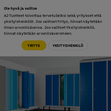
30 päivän palautusoikeus
Ole hyvä ja valitse
AJ Tuotteet toivottaa tervetulleiksi sekä yritykset että
yksityishenkilöt. Jos valitset Yritys, hinnat näytetään
ilman arvonlisäveroa. Jos valitset Yksityishenkilö,
hinnat näytetään arvonlisäveroineen.
Osto-oppaat
Valitse sopiva pukukaappi
YRITYS
YKSITYISHENKILÖ
OSTO-OPPAAT