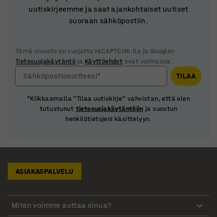
uutiskirjeemme ja saat ajankohtaiset uutiset
suoraan sähköpostiin.
Tämä sivusto on suojattu reCAPTCHA:lla ja Googlen
Tietosuojakäytäntö
ja
Käyttöehdot
ovat voimassa.
Sähköpostiosoitteesi*
TILAA
*Klikkaamalla "Tilaa uutiskirje" vahvistan, että olen
tutustunut
tietosuojakäytäntöön
ja suostun
henkilötietojeni käsittelyyn.
ASIAKASPALVELU
Miten voimme auttaa sinua?