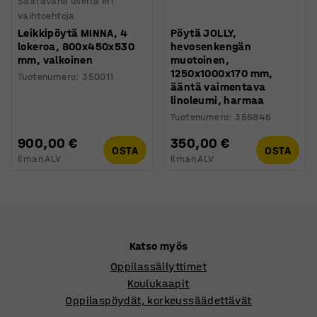
Saatavana useita eri
vaihtoehtoja
Leikkipöytä MINNA, 4
Pöytä JOLLY,
lokeroa, 800x450x530
hevosenkengän
mm, valkoinen
muotoinen,
1250x1000x170 mm,
Tuotenumero
:
350011
ääntä vaimentava
linoleumi, harmaa
Tuotenumero
:
356846
900,00 €
350,00 €
OSTA
OSTA
Ilman ALV
Ilman ALV
Katso myös
Oppilassäilyttimet
Koulukaapit
Oppilaspöydät, korkeussäädettävät