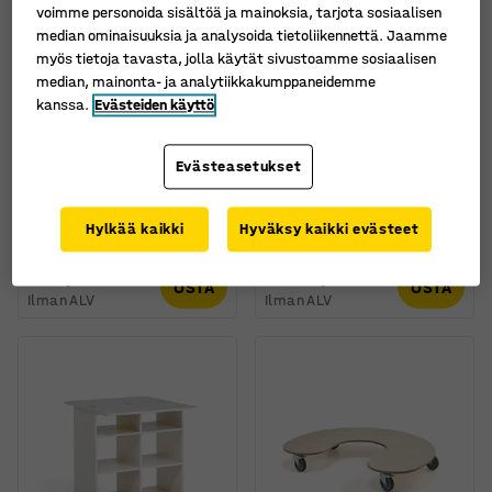
voimme personoida sisältöä ja mainoksia, tarjota sosiaalisen
median ominaisuuksia ja analysoida tietoliikennettä. Jaamme
myös tietoja tavasta, jolla käytät sivustoamme sosiaalisen
median, mainonta- ja analytiikkakumppaneidemme
kanssa.
Evästeiden käyttö
Saatavana useita eri
vaihtoehtoja
Leikkipöytä MINNA, 4
Monitoimipöytä MOLLY
Evästeasetukset
lokeroa, 450x800x730
Tuotenumero
:
350002
mm, valkoinen
Hylkää kaikki
Hyväksy kaikki evästeet
Tuotenumero
:
350015
990,00 €
2.255,00 €
OSTA
OSTA
Ilman ALV
Ilman ALV