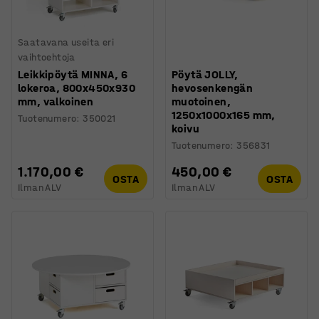
Saatavana useita eri
vaihtoehtoja
Leikkipöytä MINNA, 6
Pöytä JOLLY,
lokeroa, 800x450x930
hevosenkengän
mm, valkoinen
muotoinen,
1250x1000x165 mm,
Tuotenumero
:
350021
koivu
Tuotenumero
:
356831
1.170,00 €
450,00 €
OSTA
OSTA
Ilman ALV
Ilman ALV