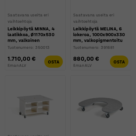
Saatavana useita eri
Saatavana useita eri
vaihtoehtoja
vaihtoehtoja
Leikkipöytä MINNA, 4
Leikkipöytä MELINA, 6
laatikkoa, Ø1170x530
lokeroa, 1000x900x330
mm, valkoinen
mm, valkopigmentoitu
Tuotenumero
:
350013
Tuotenumero
:
391681
1.710,00 €
880,00 €
OSTA
OSTA
Ilman ALV
Ilman ALV