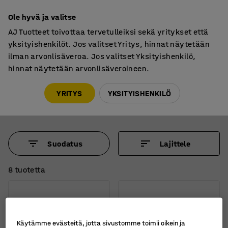
7 vuoden takuu
Ole hyvä ja valitse
AJ Tuotteet toivottaa tervetulleiksi sekä yritykset että
yksityishenkilöt. Jos valitset Yritys, hinnat näytetään
ilman arvonlisäveroa. Jos valitset Yksityishenkilö,
hinnat näytetään arvonlisäveroineen.
Lasten aktiviteettipöydät
Leikkipöydät
Leikkipöydät
YRITYS
YKSITYISHENKILÖ
Suodatus
Lajittele
8 tuotetta
Käytämme evästeitä, jotta sivustomme toimii oikein ja