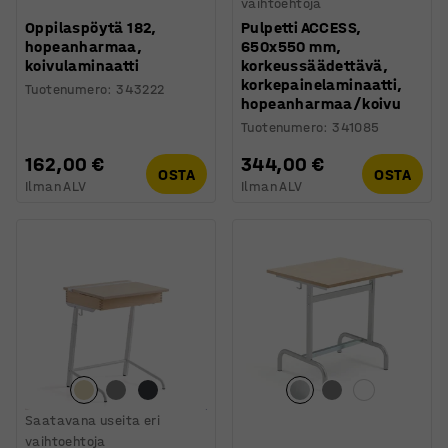
vaihtoehtoja
Oppilaspöytä 182,
Pulpetti ACCESS,
hopeanharmaa,
650x550 mm,
koivulaminaatti
korkeussäädettävä,
korkepainelaminaatti,
Tuotenumero
:
343222
hopeanharmaa/koivu
Tuotenumero
:
341085
162,00 €
344,00 €
OSTA
OSTA
Ilman ALV
Ilman ALV
Saatavana useita eri
vaihtoehtoja