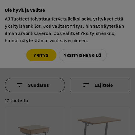
7 vuoden takuu
Ole hyvä ja valitse
AJ Tuotteet toivottaa tervetulleiksi sekä yritykset että
yksityishenkilöt. Jos valitset Yritys, hinnat näytetään
ilman arvonlisäveroa. Jos valitset Yksityishenkilö,
hinnat näytetään arvonlisäveroineen.
Pöydät
Pulpetit
Pulpetit
YRITYS
YKSITYISHENKILÖ
Suodatus
Lajittele
17 tuotetta