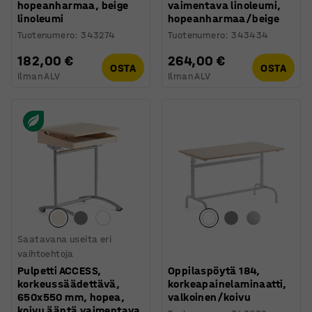
hopeanharmaa, beige
vaimentava linoleumi,
linoleumi
hopeanharmaa/beige
Tuotenumero
:
343274
Tuotenumero
:
343434
182,00 €
264,00 €
OSTA
OSTA
Ilman ALV
Ilman ALV
Saatavana useita eri
vaihtoehtoja
Pulpetti ACCESS,
Oppilaspöytä 184,
korkeussäädettävä,
korkeapainelaminaatti,
650x550 mm, hopea,
valkoinen/koivu
koivu ääntä vaimentava