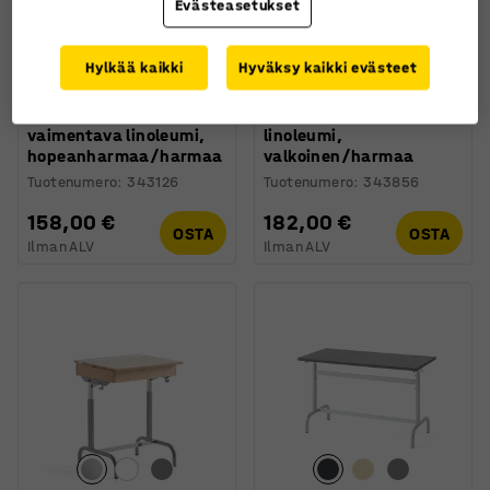
Evästeasetukset
Saatavana useita eri
Saatavana useita eri
Hylkää kaikki
Hyväksy kaikki evästeet
vaihtoehtoja
vaihtoehtoja
Pulpetti AXIOM, ääntä
Oppilaspöytä 182,
vaimentava linoleumi,
linoleumi,
hopeanharmaa/harmaa
valkoinen/harmaa
Tuotenumero
:
343126
Tuotenumero
:
343856
158,00 €
182,00 €
OSTA
OSTA
Ilman ALV
Ilman ALV