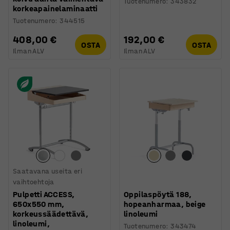
Tuotenumero
:
343832
korkeapainelaminaatti
Tuotenumero
:
344515
408,00 €
192,00 €
OSTA
OSTA
Ilman ALV
Ilman ALV
Saatavana useita eri
vaihtoehtoja
Pulpetti ACCESS,
Oppilaspöytä 188,
650x550 mm,
hopeanharmaa, beige
korkeussäädettävä,
linoleumi
linoleumi,
Tuotenumero
:
343474