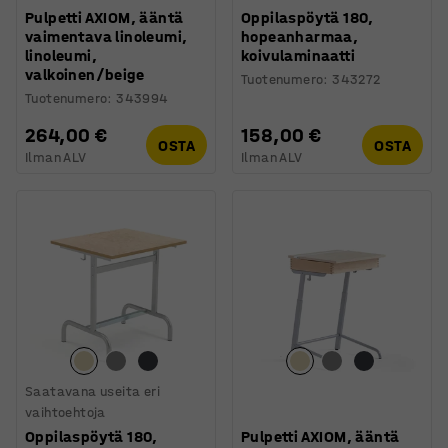
Pulpetti AXIOM, ääntä
Oppilaspöytä 180,
vaimentava linoleumi,
hopeanharmaa,
linoleumi,
koivulaminaatti
valkoinen/beige
Tuotenumero
:
343272
Tuotenumero
:
343994
264,00 €
158,00 €
OSTA
OSTA
Ilman ALV
Ilman ALV
Saatavana useita eri
vaihtoehtoja
Oppilaspöytä 180,
Pulpetti AXIOM, ääntä