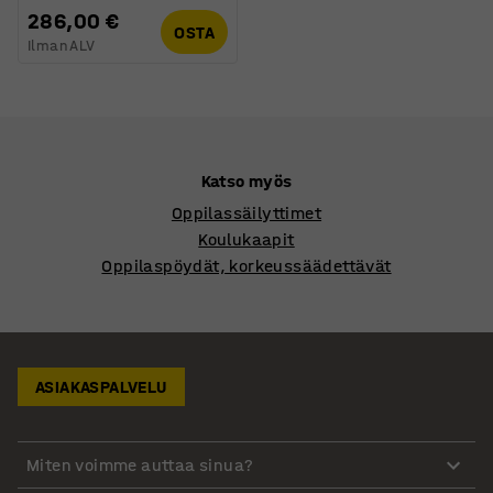
286,00 €
OSTA
Ilman ALV
Katso myös
Oppilassäilyttimet
Koulukaapit
Oppilaspöydät, korkeussäädettävät
ASIAKASPALVELU
Miten voimme auttaa sinua?