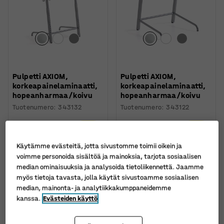
Pulpetti AXIOM,
Pulpetti AXIOM,
korkeapainelaminaatti,
korkeapainelaminaatti,
hopeanharmaa/koivu
hopeanharmaa/koivu
Tuotenumero
:
343132
Tuotenumero
:
343122
234,00 €
139,00 €
OSTA
OSTA
Ilman ALV
Ilman ALV
Käytämme evästeitä, jotta sivustomme toimii oikein ja
voimme personoida sisältöä ja mainoksia, tarjota sosiaalisen
median ominaisuuksia ja analysoida tietoliikennettä. Jaamme
myös tietoja tavasta, jolla käytät sivustoamme sosiaalisen
median, mainonta- ja analytiikkakumppaneidemme
kanssa.
Evästeiden käyttö