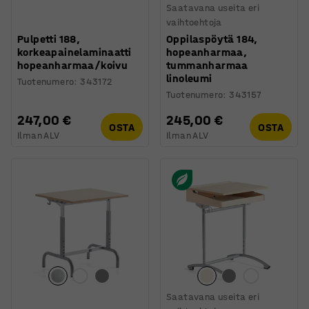
Saatavana useita eri
vaihtoehtoja
Pulpetti 188,
Oppilaspöytä 184,
korkeapainelaminaatti
hopeanharmaa,
hopeanharmaa/koivu
tummanharmaa
linoleumi
Tuotenumero
:
343172
Tuotenumero
:
343157
247,00 €
245,00 €
OSTA
OSTA
Ilman ALV
Ilman ALV
Saatavana useita eri