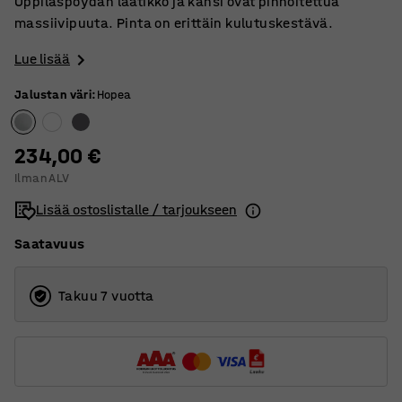
Oppilaspöydän laatikko ja kansi ovat pinnoitettua
massiivipuuta. Pinta on erittäin kulutuskestävä.
Lue lisää
Jalustan väri
:
Hopea
234,00 €
Ilman ALV
Lisää ostoslistalle / tarjoukseen
Saatavuus
Takuu 7 vuotta