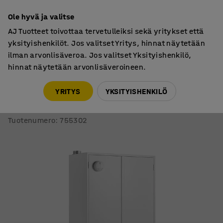
30 päivän palautusoikeus
Ole hyvä ja valitse
AJ Tuotteet toivottaa tervetulleiksi sekä yritykset että
yksityishenkilöt. Jos valitset Yritys, hinnat näytetään
ilman arvonlisäveroa. Jos valitset Yksityishenkilö,
hinnat näytetään arvonlisäveroineen.
Metallikaapit
Latauskaapit
YRITYS
YKSITYISHENKILÖ
Akkukaappi ELISON
Paloturvallinen, 2095x1000x470 mm
Tuotenumero
:
755302