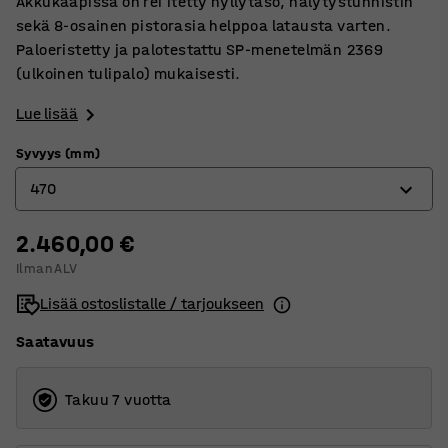
Akkukaapissa on rei'itetty hyllytaso, hälytystunnistin
sekä 8-osainen pistorasia helppoa latausta varten.
Paloeristetty ja palotestattu SP-menetelmän 2369
(ulkoinen tulipalo) mukaisesti.
Lue lisää
Syvyys (mm)
470
2.460,00 €
470
Ilman ALV
620
Lisää ostoslistalle / tarjoukseen
Saatavuus
Takuu 7 vuotta