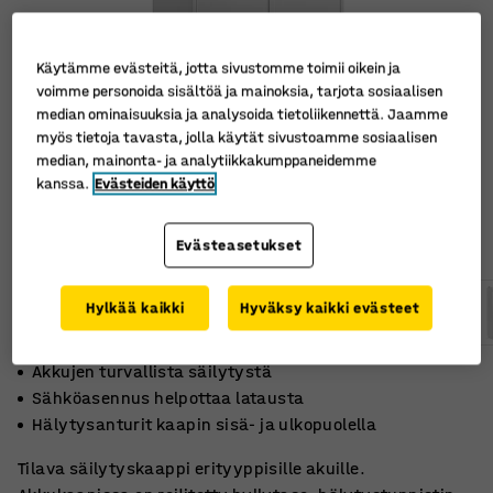
Käytämme evästeitä, jotta sivustomme toimii oikein ja
voimme personoida sisältöä ja mainoksia, tarjota sosiaalisen
median ominaisuuksia ja analysoida tietoliikennettä. Jaamme
myös tietoja tavasta, jolla käytät sivustoamme sosiaalisen
median, mainonta- ja analytiikkakumppaneidemme
kanssa.
Evästeiden käyttö
Evästeasetukset
Hylkää kaikki
Hyväksy kaikki evästeet
Akkujen turvallista säilytystä
Sähköasennus helpottaa latausta
Hälytysanturit kaapin sisä- ja ulkopuolella
Tilava säilytyskaappi erityyppisille akuille.