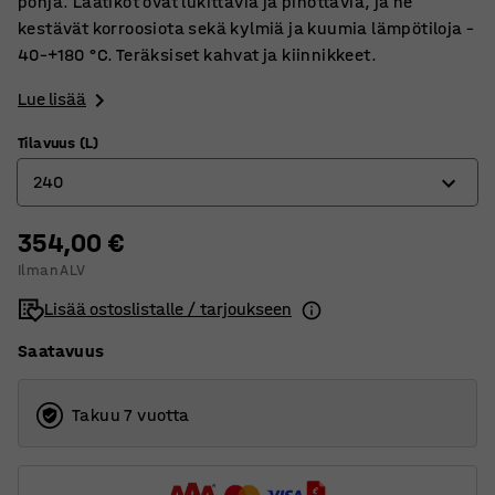
pohja. Laatikot ovat lukittavia ja pinottavia, ja ne
kestävät korroosiota sekä kylmiä ja kuumia lämpötiloja –
40–+180 °C. Teräksiset kahvat ja kiinnikkeet.
Lue lisää
Tilavuus (L)
240
354,00 €
29
Ilman ALV
47
Lisää ostoslistalle / tarjoukseen
91
Saatavuus
157
240
Takuu 7 vuotta