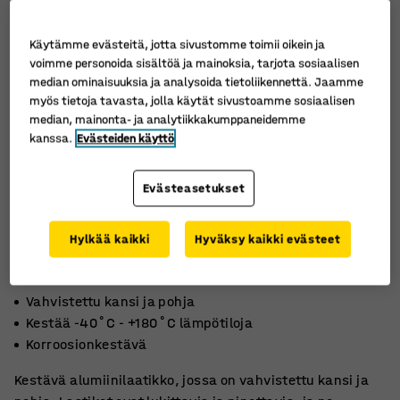
Käytämme evästeitä, jotta sivustomme toimii oikein ja
voimme personoida sisältöä ja mainoksia, tarjota sosiaalisen
median ominaisuuksia ja analysoida tietoliikennettä. Jaamme
myös tietoja tavasta, jolla käytät sivustoamme sosiaalisen
median, mainonta- ja analytiikkakumppaneidemme
kanssa.
Evästeiden käyttö
Evästeasetukset
Hylkää kaikki
Hyväksy kaikki evästeet
Vahvistettu kansi ja pohja
Kestää -40˚C - +180˚C lämpötiloja
Korroosionkestävä
Kestävä alumiinilaatikko, jossa on vahvistettu kansi ja