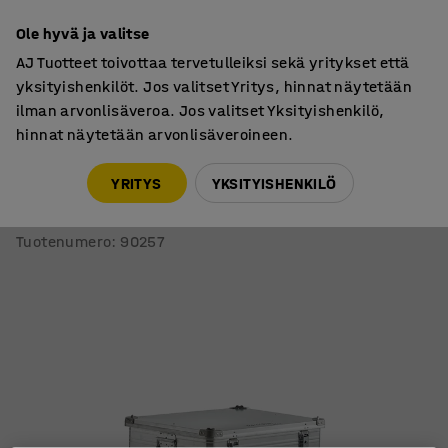
7 vuoden takuu
Ole hyvä ja valitse
AJ Tuotteet toivottaa tervetulleiksi sekä yritykset että
yksityishenkilöt. Jos valitset Yritys, hinnat näytetään
ilman arvonlisäveroa. Jos valitset Yksityishenkilö,
hinnat näytetään arvonlisäveroineen.
Säilytyslaatikot
Alumiinilaatikot
YRITYS
YKSITYISHENKILÖ
Alumiinilaatikko EVANS
782x585x620 mm, 240 litraa
Tuotenumero
:
90257