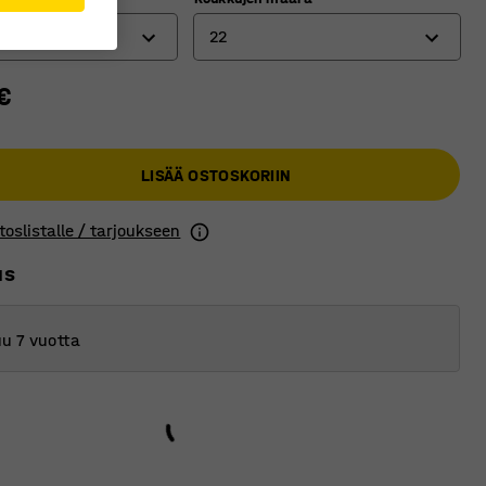
22
€
22
48
LISÄÄ OSTOSKORIIN
100
150
toslistalle / tarjoukseen
us
u 7 vuotta