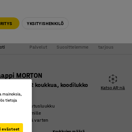
010 32 888 50
info@ajtuotteet.fi
RITYS
YKSITYISHENKILÖ
&
Pyydä
oti
Palvelut
Suosittelemme
tarjous
aappi MORTON
100 mm, 22 koukkua, koodilukko
Katso AR:nä
ro
:
134611
a mainoksia,
ös tietoja
a avaimen palautusluukku
vät koukut avaimille
einäkiinnitystä varten
i evästeet
)
Koukkujen määrä