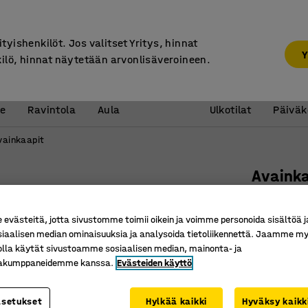
7 vuoden takuu
ityishenkilöt. Jos valitset Yritys, hinnat
Y
kilö, hinnat näytetään arvonlisäveroineen.
Vastaanotto &
Koulu 
e
Ravintola
Aula
Ulkotilat
Päiväk
vainkaapit
Avaink
220x300x
Tuotenume
västeitä, jotta sivustomme toimii oikein ja voimme personoida sisältöä j
siaalisen median ominaisuuksia ja analysoida tietoliikennettä. Jaamme my
Lukittav
olla käytät sivustoamme sosiaalisen median, mainonta- ja
kakumppaneidemme kanssa.
Evästeiden käyttö
Siirrettä
Valmius s
asetukset
Hylkää kaikki
Hyväksy kaikk
Korkeus (mm