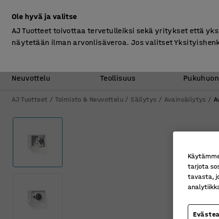
Ilman ALV
Ole hyvä ja valitse
AJ Tuotteet toivottaa tervetulleiksi sekä yritykset että yks
näytetään ilman arvonlisäveroa. Jos valitset Yksityishen
Toimisto &
Varasto &
Neuvottelu
Teollisuus
Pukuhuon
AJ Tuotteet
Toimisto & Neuvottelu
Säilytys
Avainsäilytys
A
Käytämme e
tarjota so
tavasta, j
analytiik
Eväste