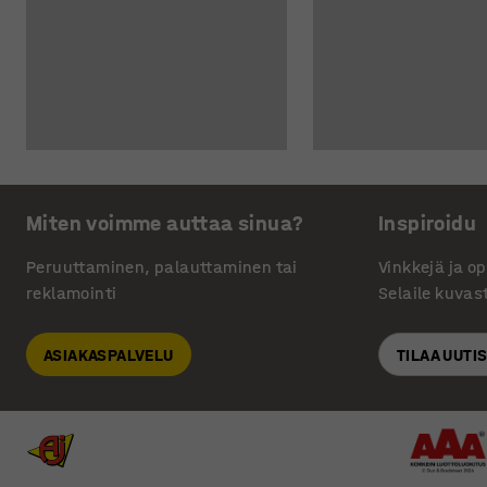
Miten voimme auttaa sinua?
Inspiroidu
Peruuttaminen, palauttaminen tai
Vinkkejä ja o
reklamointi
Selaile kuvas
ASIAKASPALVELU
TILAA UUTI