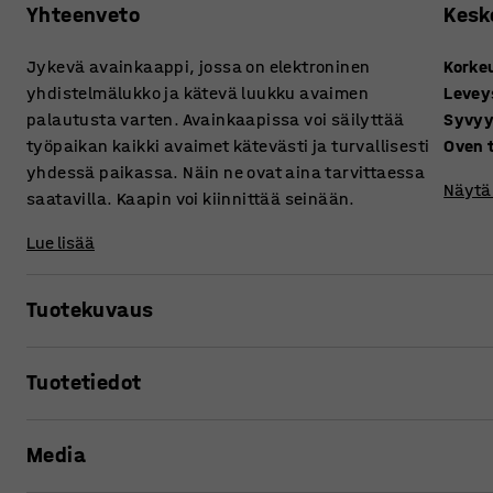
Yhteenveto
Kesk
Jykevä avainkaappi, jossa on elektroninen
Korke
yhdistelmälukko ja kätevä luukku avaimen
Levey
palautusta varten. Avainkaapissa voi säilyttää
Syvy
työpaikan kaikki avaimet kätevästi ja turvallisesti
Oven 
yhdessä paikassa. Näin ne ovat aina tarvittaessa
Näytä 
saatavilla. Kaapin voi kiinnittää seinään.
Lue lisää
Tuotekuvaus
Avainkaapissa voi säilyttää työpaikan kaikki avaimet käte
Tuotetiedot
ne ovat aina tarvittaessa saatavilla asianomaisille henki
avainkaapissa avaimesi pysyvät hyvässä tallessa ja järj
Korkeus
:
220
mm
Media
Leveys
:
300
mm
Kaapissa on käytännöllinen luukku avainten palautusta va
Syvyys
:
100
mm
palautettaessa. Tämä on kätevä ominaisuus esimerkiksi sil