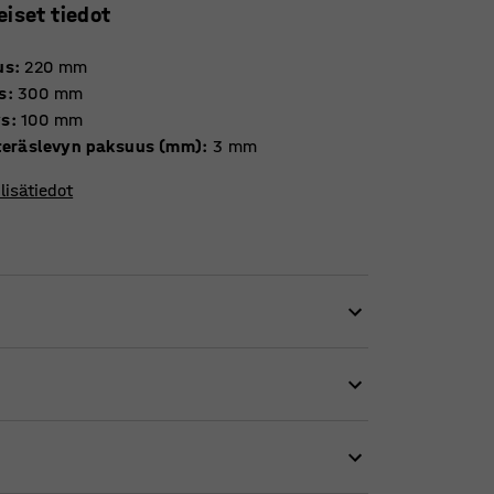
eiset tiedot
us
:
220
mm
s
:
300
mm
ys
:
100
mm
teräslevyn paksuus (mm)
:
3
mm
lisätiedot
västi ja turvallisesti yhdessä paikassa. Näin
löille. Kestävässä ja vankkarakenteisessa
estyksessä.
rten. Kaappia ei siten tarvitse avata avainta
loin, kun avaimia lainataan väliaikaisesti.