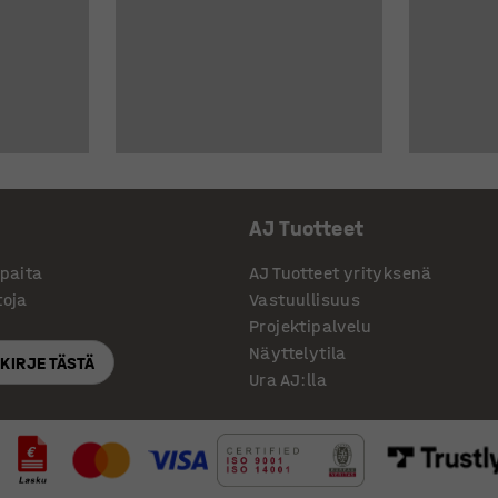
AJ Tuotteet
ppaita
AJ Tuotteet yrityksenä
toja
Vastuullisuus
Projektipalvelu
Näyttelytila
SKIRJE TÄSTÄ
Ura AJ:lla