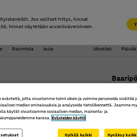
7 vuoden takuu
ityishenkilöt. Jos valitset Yritys, hinnat
Y
kilö, hinnat näytetään arvonlisäveroineen.
Vastaanotto &
Koulu 
e
Ravintola
Aula
Ulkotilat
Päiväk
Baarip
1400x80
Tuotenume
västeitä, jotta sivustomme toimii oikein ja voimme personoida sisältöä j
siaalisen median ominaisuuksia ja analysoida tietoliikennettä. Jaamme my
Tyylikäs 
olla käytät sivustoamme sosiaalisen median, mainonta- ja
Monipuol
kakumppaneidemme kanssa.
Evästeiden käyttö
Sopii koko
asetukset
Hylkää kaikki
Hyväksy kaikk
Pöytälevyn v