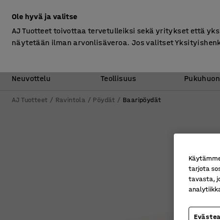
Ilman ALV
Ole hyvä ja valitse
AJ Tuotteet toivottaa tervetulleiksi sekä yritykset että yks
näytetään ilman arvonlisäveroa. Jos valitset Yksityishen
Toimisto &
Varasto &
Neuvottelu
Teollisuus
Pukuhuon
AJ Tuotteet
Ravintola
Pöydät
Baaripöydät
Käytämme e
tarjota so
tavasta, j
analytiik
Eväste