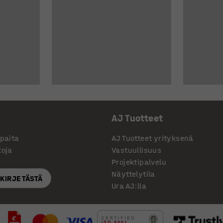
AJ Tuotteet
ppaita
AJ Tuotteet yrityksenä
toja
Vastuullisuus
Projektipalvelu
Näyttelytila
SKIRJE TÄSTÄ
Ura AJ:lla