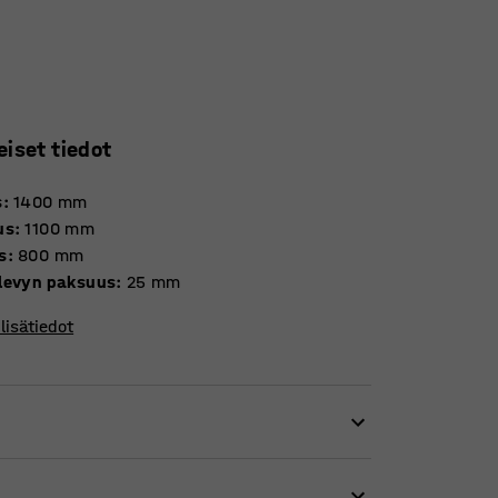
eiset tiedot
s
:
1400
mm
us
:
1100
mm
s
:
800
mm
levyn paksuus
:
25
mm
lisätiedot
 tekevät siitä hyvän valinnan ruokalaan,
n.