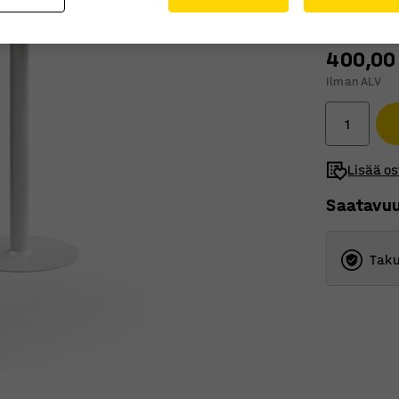
400,00
Ilman ALV
Lisää os
Saatavu
Taku