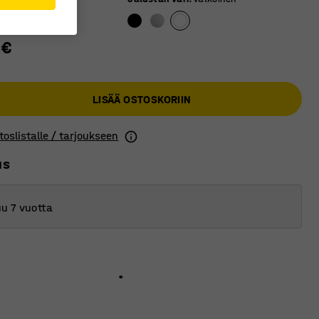
 €
LISÄÄ OSTOSKORIIN
toslistalle / tarjoukseen
us
u 7 vuotta