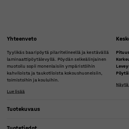
Yhteenveto
Kesk
Tyylikäs baaripöytä pilaritelineellä ja kestävällä
Pituu
laminaattipöytälevyllä. Pöydän selkeälinjainen
Korke
muotoilu sopii monenlaisiin ympäristöihin
Levey
kahviloista ja taukotiloista kokoushuoneisiin,
Pöytä
toimistoihin ja kouluihin.
Näytä 
Lue lisää
Tuotekuvaus
Laippajalkaisen pöydän kestävyys ja pelkistetty muotoilu
Tuotetiedot
kokoushuoneeseen, ryhmätyötilaan tai koulun yhteistilaa