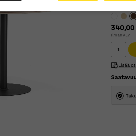
Pöytälevyn v
340,00
Ilman ALV
Lisää os
Saatavu
Taku