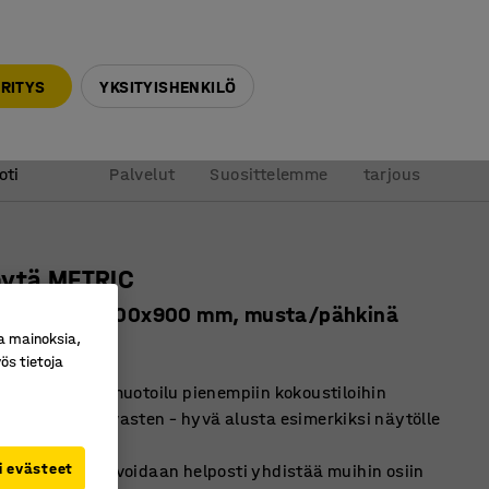
010 32 888 50
info@ajtuotteet.fi
RITYS
YKSITYISHENKILÖ
&
Pyydä
oti
Palvelut
Suosittelemme
tarjous
öytä METRIC
ali, 1000x1000x900 mm, musta/pähkinä
a mainoksia,
ro
:
156819
ös tietoja
ilaa säästävä muotoilu pienempiin kokoustiloihin
joittaa seinää vasten – hyvä alusta esimerkiksi näytölle
taululle
i evästeet
moduuli, joka voidaan helposti yhdistää muihin osiin