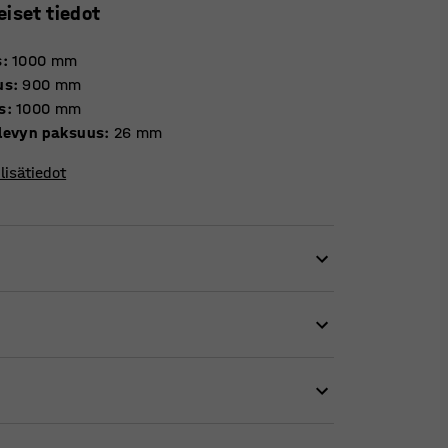
eiset tiedot
s
:
1000
mm
us
:
900
mm
s
:
1000
mm
levyn paksuus
:
26
mm
lisätiedot
lisyyden huomioimista, vaikka tilaa olisi
ä on enemmän liikkumavaraa – täydellinen
öreä jalka. Pöytälevyssä on viistetyt reunat
i hyvin myös ruokasaliin, oleskelutilaan tai