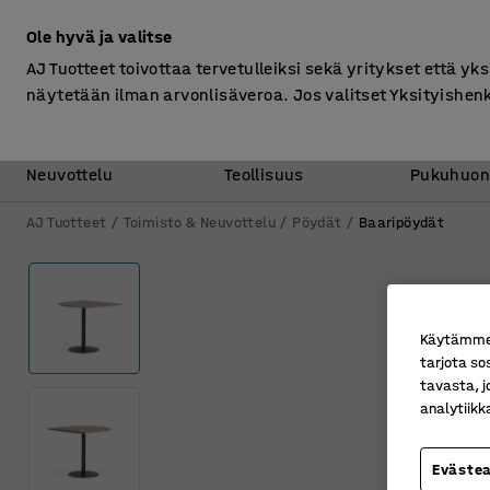
Ilman ALV
Ole hyvä ja valitse
AJ Tuotteet toivottaa tervetulleiksi sekä yritykset että yks
näytetään ilman arvonlisäveroa. Jos valitset Yksityishen
Toimisto &
Varasto &
Neuvottelu
Teollisuus
Pukuhuon
AJ Tuotteet
Toimisto & Neuvottelu
Pöydät
Baaripöydät
Käytämme e
tarjota so
tavasta, j
analytiik
Eväste