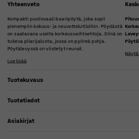
Yhteenveto
Kesk
Kompakti puoliovaali baaripöytä, joka sopii
Pituu
pienempiin kokous- ja neuvottelutiloihin. Pöydästä
Korke
on saatavana useita korkeusvaihtoehtoja. Siinä on
Levey
tukeva pilarijalusta, jossa on pyöreä pohja.
Pöytä
Pöytälevyssä on viistetyt reunat.
Näytä 
Lue lisää
Tuotekuvaus
Tämä pöytä helpottaa huoneiden sisustamista ja käytännöl
Tuotetiedot
vähän. Kapeamman muotoilunsa ansiosta pöydän ympärill
kokoustiloihin, jotka muuten tuntuvat ahtailta.
Pituus
:
1000
mm
Asiakirjat
Korkeus
:
900
mm
Pöydässä on tyylikäs ja tukeva pylväsjalusta, jossa on py
Leveys
:
1000
mm
ja naarmuuntumaton, vedenkestävä pinta, joten pöytä sopi
Pöytälevyn paksuus
:
26
mm
Tulosta tuotesivu
kahvilaan.