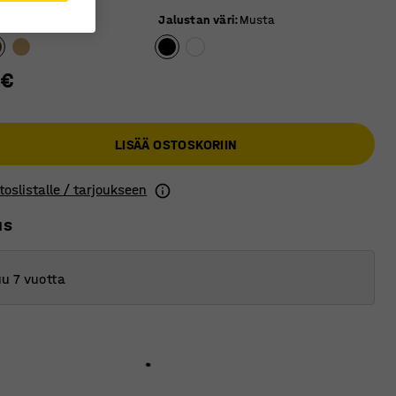
äri
:
Pähkinä
Jalustan väri
:
Musta
 €
LISÄÄ OSTOSKORIIN
toslistalle / tarjoukseen
us
u 7 vuotta