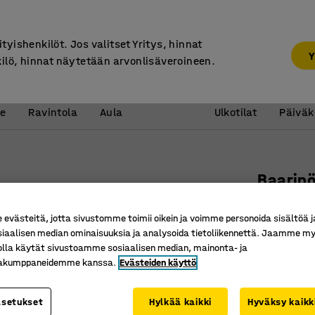
7 vuoden takuu
ityishenkilöt. Jos valitset Yritys, hinnat
Y
kilö, hinnat näytetään arvonlisäveroineen.
Vastaanotto &
Koulu 
e
Ravintola
Aula
Ulkotilat
Päiväk
Baarip
Puoliova
västeitä, jotta sivustomme toimii oikein ja voimme personoida sisältöä j
Tuotenume
siaalisen median ominaisuuksia ja analysoida tietoliikennettä. Jaamme my
olla käytät sivustoamme sosiaalisen median, mainonta- ja
Älykäs, t
kakumppaneidemme kanssa.
Evästeiden käyttö
Helppo si
tai valko
asetukset
Hylkää kaikki
Hyväksy kaikk
Joustava 