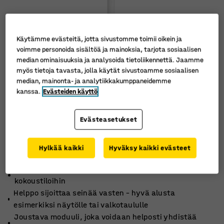
Käytämme evästeitä, jotta sivustomme toimii oikein ja
voimme personoida sisältöä ja mainoksia, tarjota sosiaalisen
median ominaisuuksia ja analysoida tietoliikennettä. Jaamme
myös tietoja tavasta, jolla käytät sivustoamme sosiaalisen
median, mainonta- ja analytiikkakumppaneidemme
kanssa.
Evästeiden käyttö
Evästeasetukset
Hylkää kaikki
Hyväksy kaikki evästeet
Älykäs, tilaa säästävä muotoilu pienempiin
kokoustiloihin
Helppo sijoittaa seinää vasten – hyvä alusta
esimerkiksi näytölle tai valkotaululle
Joustava moduuli, joka voidaan helposti yhdistää