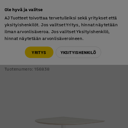
7 vuoden takuu
Ole hyvä ja valitse
AJ Tuotteet toivottaa tervetulleiksi sekä yritykset että
yksityishenkilöt. Jos valitset Yritys, hinnat näytetään
ilman arvonlisäveroa. Jos valitset Yksityishenkilö,
hinnat näytetään arvonlisäveroineen.
Pöydät
Baaripöydät
YRITYS
YKSITYISHENKILÖ
Baaripöytä METRIC
Puoliovaali, 1000x1000x900 mm, valkoinen/saarni
Tuotenumero
:
156838