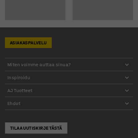
ASIAKASPALVELU
Miten voimme auttaa sinua?
Inspiroidu
AJ Tuotteet
Ehdot
TILAA UUTISKIRJE TÄSTÄ