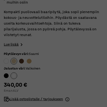
muihin osiin
Kompakti puoliovaali baaripöytä, joka sopii pienempiin
kokous- ja neuvottelutiloihin. Pöydästä on saatavana
useita korkeusvaihtoehtoja. Siinä on tukeva
pilarijalusta, jossa on pyöreä pohja. Pöytälevyssä on
viistetyt reunat.
Lue lisää
Pöytälevyn väri
:
Saarni
Jalustan väri
:
Valkoinen
340,00 €
Ilman ALV
Lisää ostoslistalle / tarjoukseen