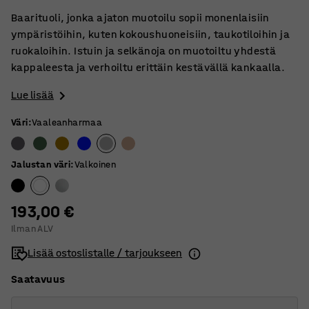
Baarituoli, jonka ajaton muotoilu sopii monenlaisiin
ympäristöihin, kuten kokoushuoneisiin, taukotiloihin ja
ruokaloihin. Istuin ja selkänoja on muotoiltu yhdestä
kappaleesta ja verhoiltu erittäin kestävällä kankaalla.
Lue lisää
Väri
:
Vaaleanharmaa
Jalustan väri
:
Valkoinen
193,00 €
Ilman ALV
Lisää ostoslistalle / tarjoukseen
Saatavuus