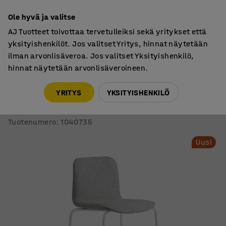
7 vuoden takuu
Ole hyvä ja valitse
AJ Tuotteet toivottaa tervetulleiksi sekä yritykset että
yksityishenkilöt. Jos valitset Yritys, hinnat näytetään
ilman arvonlisäveroa. Jos valitset Yksityishenkilö,
hinnat näytetään arvonlisäveroineen.
Tuolit
Baarituolit
YRITYS
YKSITYISHENKILÖ
Baarituoli LABELL
Istuinkorkeus 765 mm, valkoinen/vaaleanharmaa
Tuotenumero
:
1040735
Uusi