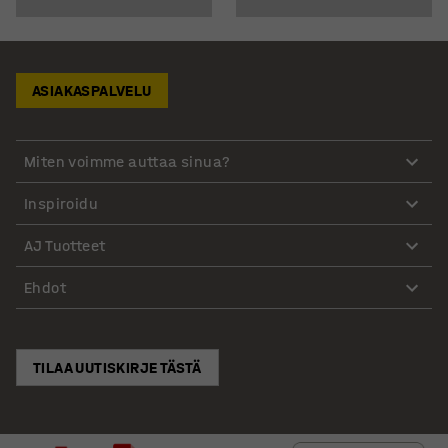
ASIAKASPALVELU
Miten voimme auttaa sinua?
Inspiroidu
AJ Tuotteet
Ehdot
TILAA UUTISKIRJE TÄSTÄ