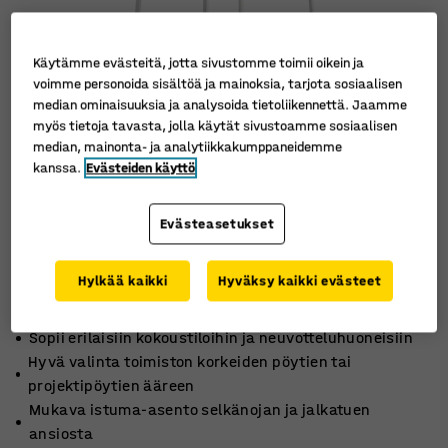
Käytämme evästeitä, jotta sivustomme toimii oikein ja
voimme personoida sisältöä ja mainoksia, tarjota sosiaalisen
median ominaisuuksia ja analysoida tietoliikennettä. Jaamme
myös tietoja tavasta, jolla käytät sivustoamme sosiaalisen
median, mainonta- ja analytiikkakumppaneidemme
kanssa.
Evästeiden käyttö
Evästeasetukset
Hylkää kaikki
Hyväksy kaikki evästeet
Sopii erilaisiin kokoustiloihin ja neuvotteluhuoneisiin
Hyvä valinta toimiston korkeiden pöytien tai
projektipöytien ääreen
Mukava istuma-asento selkänojan ja jalkatuen
ansiosta