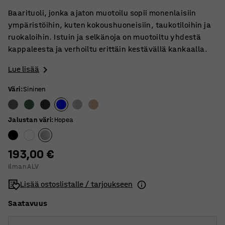
Baarituoli, jonka ajaton muotoilu sopii monenlaisiin
ympäristöihin, kuten kokoushuoneisiin, taukotiloihin ja
ruokaloihin. Istuin ja selkänoja on muotoiltu yhdestä
kappaleesta ja verhoiltu erittäin kestävällä kankaalla.
Lue lisää
Väri
:
Sininen
Jalustan väri
:
Hopea
193,00 €
Ilman ALV
Lisää ostoslistalle / tarjoukseen
Saatavuus