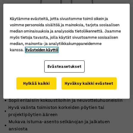
Käytämme evästeitä, jotta sivustomme toimii oikein ja
voimme personoida sisältöä ja mainoksia, tarjota sosiaalisen
median ominaisuuksia ja analysoida tietoliikennettä. Jaamme
myös tietoja tavasta, jolla käytät sivustoamme sosiaalisen
median, mainonta- ja analytiikkakumppaneidemme
kanssa.
Evästeiden käyttö
Evästeasetukset
Hylkää kaikki
Hyväksy kaikki evästeet
Sopii erilaisiin kokoustiloihin ja neuvotteluhuoneisiin
Hyvä valinta toimiston korkeiden pöytien tai
projektipöytien ääreen
Mukava istuma-asento selkänojan ja jalkatuen
ansiosta