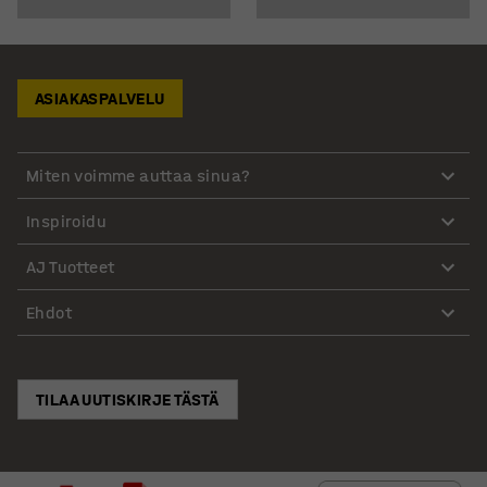
ASIAKASPALVELU
Miten voimme auttaa sinua?
Inspiroidu
AJ Tuotteet
Ehdot
TILAA UUTISKIRJE TÄSTÄ