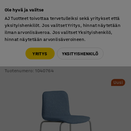
7 vuoden takuu
Ole hyvä ja valitse
AJ Tuotteet toivottaa tervetulleiksi sekä yritykset että
yksityishenkilöt. Jos valitset Yritys, hinnat näytetään
ilman arvonlisäveroa. Jos valitset Yksityishenkilö,
hinnat näytetään arvonlisäveroineen.
Tuolit
Baarituolit
YRITYS
YKSITYISHENKILÖ
Baarituoli LABELL
Istuinkorkeus 765 mm, hopea/sininen
Tuotenumero
:
1040764
Uusi