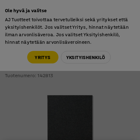
7 vuoden takuu
Ole hyvä ja valitse
AJ Tuotteet toivottaa tervetulleiksi sekä yritykset että
yksityishenkilöt. Jos valitset Yritys, hinnat näytetään
ilman arvonlisäveroa. Jos valitset Yksityishenkilö,
hinnat näytetään arvonlisäveroineen.
Infotaulut
Ilmoitustaulut
YRITYS
YKSITYISHENKILÖ
Ilmoitustaulu AIR
Kehyksetön, 500x1190 mm, tummanharmaa
Tuotenumero
:
142813