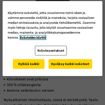
Käytämme evästeitä, jotta sivustomme toimii oikein ja
voimme personoida sisältöä ja mainoksia, tarjota sosiaalisen
median ominaisuuksia ja analysoida tietoliikennettä. Jaamme
myös tietoja tavasta, jolla käytät sivustoamme sosiaalisen
median, mainonta- ja analytiikkakumppaneidemme
kanssa.
Evästeiden käyttö
Evästeasetukset
Hylkää kaikki
Hyväksy kaikki evästeet
Kiinnikkeet ovat piilossa
100 % villakangasta
Asenna valkotaulun viereen
Nykyaikainen ilmoitustaulu, jossa ei ole kehystä. Taulu