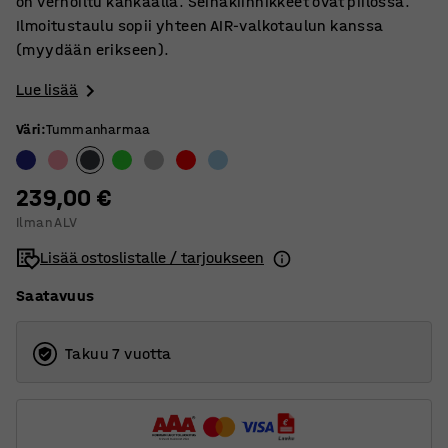
on verhoiltu kankaalla. Seinäkiinnikkeet ovat piilossa.
Ilmoitustaulu sopii yhteen AIR-valkotaulun kanssa
(myydään erikseen).
Lue lisää
Väri
:
Tummanharmaa
239,00 €
Ilman ALV
Lisää ostoslistalle / tarjoukseen
Saatavuus
Takuu 7 vuotta