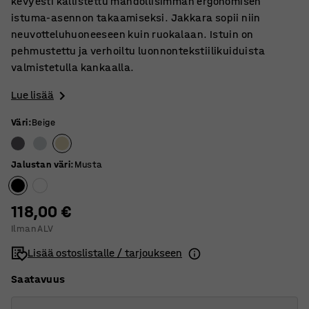
kevyesti kallistettu mahdollisimman ergonomisen
istuma-asennon takaamiseksi. Jakkara sopii niin
neuvotteluhuoneeseen kuin ruokalaan. Istuin on
pehmustettu ja verhoiltu luonnontekstiilikuiduista
valmistetulla kankaalla.
Lue lisää
Väri
:
Beige
Jalustan väri
:
Musta
118,00 €
Ilman ALV
Lisää ostoslistalle / tarjoukseen
Saatavuus