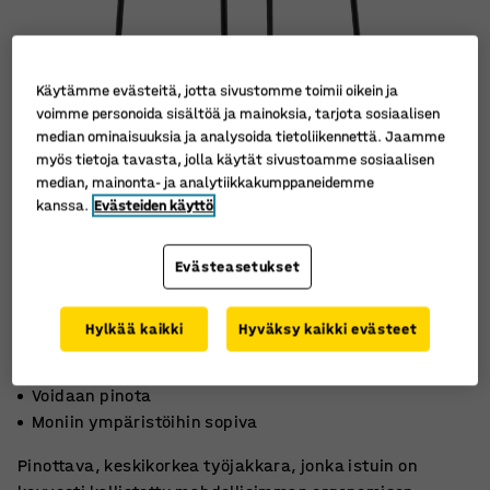
Käytämme evästeitä, jotta sivustomme toimii oikein ja
voimme personoida sisältöä ja mainoksia, tarjota sosiaalisen
median ominaisuuksia ja analysoida tietoliikennettä. Jaamme
myös tietoja tavasta, jolla käytät sivustoamme sosiaalisen
median, mainonta- ja analytiikkakumppaneidemme
kanssa.
Evästeiden käyttö
Evästeasetukset
Hylkää kaikki
Hyväksy kaikki evästeet
Ergonominen istuma-asento
Voidaan pinota
Moniin ympäristöihin sopiva
Pinottava, keskikorkea työjakkara, jonka istuin on