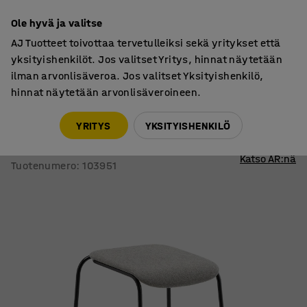
7 vuoden takuu
Ole hyvä ja valitse
AJ Tuotteet toivottaa tervetulleiksi sekä yritykset että
yksityishenkilöt. Jos valitset Yritys, hinnat näytetään
ilman arvonlisäveroa. Jos valitset Yksityishenkilö,
hinnat näytetään arvonlisäveroineen.
Tuolit
Neuvottelutuolit
YRITYS
YKSITYISHENKILÖ
Jakkara ATTEND
Musta, beige
Katso AR:nä
Tuotenumero
:
103951