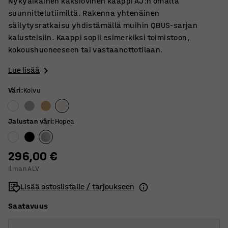
Nykyaikainen kaksiovinen kaappi AJ:n omalta
suunnittelutiimiltä. Rakenna yhtenäinen
säilytysratkaisu yhdistämällä muihin QBUS-sarjan
kalusteisiin. Kaappi sopii esimerkiksi toimistoon,
kokoushuoneeseen tai vastaanottotilaan.
Lue lisää
Väri
:
Koivu
Jalustan väri
:
Hopea
296,00 €
Ilman ALV
Lisää ostoslistalle / tarjoukseen
Saatavuus