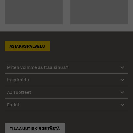
ASIAKASPALVELU
Miten voimme auttaa sinua?
Inspiroidu
AJ Tuotteet
Ehdot
TILAA UUTISKIRJE TÄSTÄ