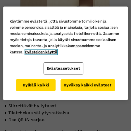
Käytämme evästeitä, jotta sivustomme toimii oikein ja
voimme personoida sisältöä ja mainoksia, tarjota sosiaalisen
median ominaisuuksia ja analysoida tietoliikennettä. Jaamme
myös tietoja tavasta, jolla käytät sivustoamme sosiaalisen
median, mainonta- ja analytiikkakumppaneidemme
kanssa.
Evästeiden käyttö
Evästeasetukset
Hylkää kaikki
Hyväksy kaikki evästeet
Siirrettävät hyllytasot
Tilatehokas säilytysratkaisu
Osa QBUS-sarjaa