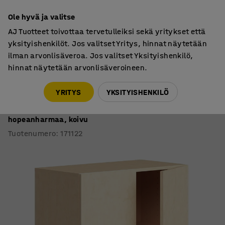
7 vuoden takuu
Ole hyvä ja valitse
AJ Tuotteet toivottaa tervetulleiksi sekä yritykset että
yksityishenkilöt. Jos valitset Yritys, hinnat näytetään
ilman arvonlisäveroa. Jos valitset Yksityishenkilö,
hinnat näytetään arvonlisäveroineen.
Kaapit
Toimistokaapit
YRITYS
YKSITYISHENKILÖ
Kaappi QBUS
1 hylly, jalusta, kahvat, 868x800x420 mm,
hopeanharmaa, koivu
Tuotenumero
:
171122