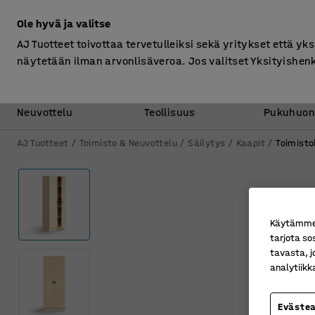
Ilman ALV
Ole hyvä ja valitse
AJ Tuotteet toivottaa tervetulleiksi sekä yritykset että yks
näytetään ilman arvonlisäveroa. Jos valitset Yksityishen
Toimisto &
Varasto &
Neuvottelu
Teollisuus
Pukuhuon
AJ Tuotteet
Toimisto & Neuvottelu
Säilytys
Kaapit
Toimisto
Käytämme e
tarjota so
tavasta, j
analytiik
Eväste