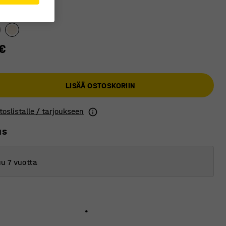
€
LISÄÄ OSTOSKORIIN
toslistalle / tarjoukseen
us
u 7 vuotta