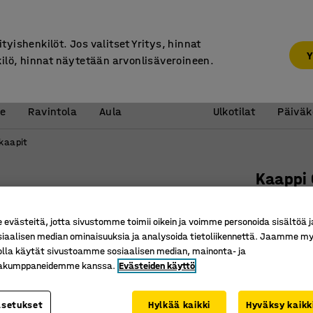
7 vuoden takuu
ityishenkilöt. Jos valitset Yritys, hinnat
Y
kilö, hinnat näytetään arvonlisäveroineen.
Vastaanotto &
Koulu 
e
Ravintola
Aula
Ulkotilat
Päiväk
kaapit
Kaappi
4 hyllyt
koivu
västeitä, jotta sivustomme toimii oikein ja voimme personoida sisältöä j
siaalisen median ominaisuuksia ja analysoida tietoliikennettä. Jaamme my
Tuotenume
olla käytät sivustoamme sosiaalisen median, mainonta- ja
kakumppaneidemme kanssa.
Evästeiden käyttö
Siirrettä
Tilatehok
asetukset
Hylkää kaikki
Hyväksy kaikk
Osa QBUS