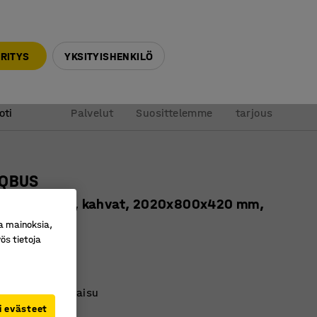
010 32 888 50
info@ajtuotteet.fi
RITYS
YKSITYISHENKILÖ
&
Pyydä
oti
Palvelut
Suosittelemme
tarjous
 QBUS
asoa, sokkeli, kahvat, 2020x800x420 mm,
a mainoksia,
ös tietoja
ro
:
170152
vät hyllytasot
as säilytysratkaisu
i evästeet
-sarjaa