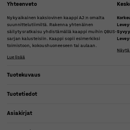
Yhteenveto
Kesk
Nykyaikainen kaksiovinen kaappi AJ:n omalta
Korke
suunnittelutiimiltä. Rakenna yhtenäinen
Levey
säilytysratkaisu yhdistämällä kaappi muihin QBUS-
Syvy
sarjan kalusteisiin. Kaappi sopii esimerkiksi
Levey
toimistoon, kokoushuoneeseen tai aulaan.
Näytä 
Lue lisää
Tuotekuvaus
Monipuolinen säilytyskalustesarja QBUS pitää työpaikan 
Tuotetiedot
Käytännöllisessä kaapissa säilytät kirjat, mapit, toimist
helposti käden ulottuvilla mutta katseilta suojassa.
Korkeus
:
2020
mm
Asiakirjat
Leveys
:
800
mm
Kaappi sopii erilaisiin työympäristöihin. Sen selkeälinjai
Syvyys
:
420
mm
toimistoon, vaatehuoneeseen ja neuvottelutilaan.
Leveys, sisä
:
764
mm
Tulosta tuotesivu
Valmistettu laminaatista, joka on kestävä ja helppohoito