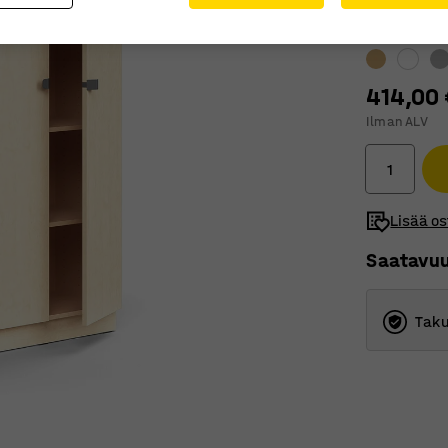
Väri
:
Koivu
414,00 
Ilman ALV
Lisää os
Saatavu
Taku