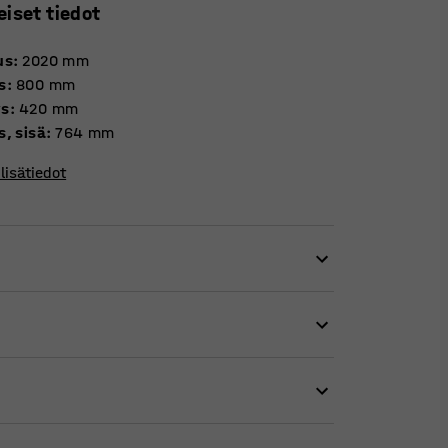
eiset tiedot
us
:
2020
mm
s
:
800
mm
ys
:
420
mm
s, sisä
:
764
mm
lisätiedot
järjestyksessä.
otarvikkeet ja muut usein käytettävät tavarat
nen muotoilu sopii esimerkiksi aulaan,
inen materiaali. Laminaattia on saatavana