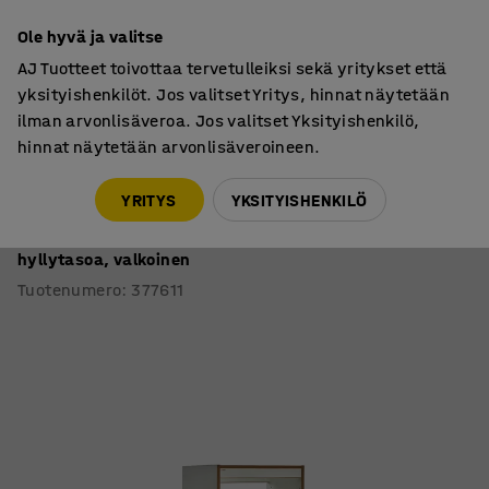
7 vuoden takuu
Ole hyvä ja valitse
AJ Tuotteet toivottaa tervetulleiksi sekä yritykset että
yksityishenkilöt. Jos valitset Yritys, hinnat näytetään
ilman arvonlisäveroa. Jos valitset Yksityishenkilö,
hinnat näytetään arvonlisäveroineen.
Hyllyt
Kirjastohyllyt
YRITYS
YKSITYISHENKILÖ
Kirjastohylly STORY
Perusosa, yksipuolinen, 1600x747x305 mm, 4
hyllytasoa, valkoinen
Tuotenumero
:
377611