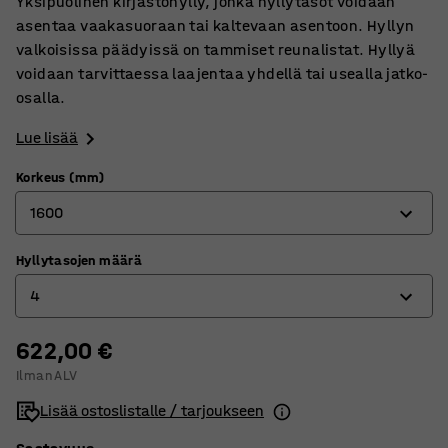
Yksipuolinen kirjastohylly, jonka hyllytasot voidaan
asentaa vaakasuoraan tai kaltevaan asentoon. Hyllyn
valkoisissa päädyissä on tammiset reunalistat. Hyllyä
voidaan tarvittaessa laajentaa yhdellä tai usealla jatko-
osalla.
Lue lisää
Korkeus (mm)
1600
Hyllytasojen määrä
1280
4
1600
1920
622,00 €
3
Ilman ALV
2240
4
Lisää ostoslistalle / tarjoukseen
5