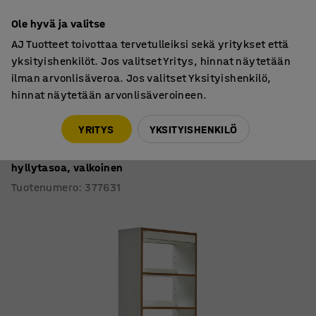
7 vuoden takuu
Ole hyvä ja valitse
AJ Tuotteet toivottaa tervetulleiksi sekä yritykset että
yksityishenkilöt. Jos valitset Yritys, hinnat näytetään
ilman arvonlisäveroa. Jos valitset Yksityishenkilö,
hinnat näytetään arvonlisäveroineen.
Hyllyt
Kirjastohyllyt
YRITYS
YKSITYISHENKILÖ
Kirjastohylly STORY
Perusosa, yksipuolinen, 2240x747x305 mm, 6
hyllytasoa, valkoinen
Tuotenumero
:
377631