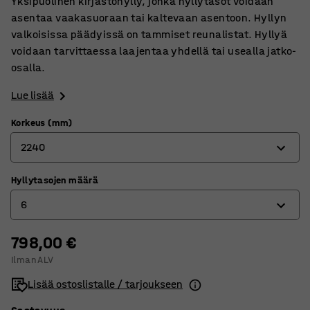
Yksipuolinen kirjastohylly, jonka hyllytasot voidaan
asentaa vaakasuoraan tai kaltevaan asentoon. Hyllyn
valkoisissa päädyissä on tammiset reunalistat. Hyllyä
voidaan tarvittaessa laajentaa yhdellä tai usealla jatko-
osalla.
Lue lisää
Korkeus (mm)
2240
Hyllytasojen määrä
1280
6
1600
1920
798,00 €
3
Ilman ALV
2240
4
Lisää ostoslistalle / tarjoukseen
5