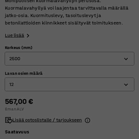
Monipuolisen kuormalavahyllyn perusosa.
Kuormalavahyllyä voi laajentaa tarvittavalla määrällä
jatko-osia. Kuormituslevy, tasoituslevyt ja
betonilattioiden kiinnikkeet sisältyvät toimitukseen.
Lue lisää
Korkeus (mm)
2500
Lavan osien määrä
2500
12
4000
5000
567,00 €
12
Ilman ALV
16
Lisää ostoslistalle / tarjoukseen
20
Saatavuus