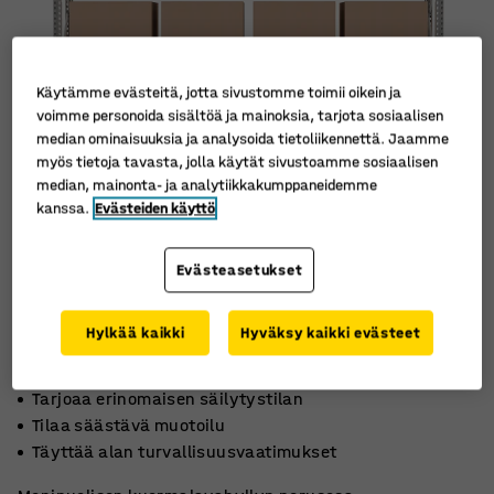
Käytämme evästeitä, jotta sivustomme toimii oikein ja
voimme personoida sisältöä ja mainoksia, tarjota sosiaalisen
median ominaisuuksia ja analysoida tietoliikennettä. Jaamme
myös tietoja tavasta, jolla käytät sivustoamme sosiaalisen
median, mainonta- ja analytiikkakumppaneidemme
kanssa.
Evästeiden käyttö
Evästeasetukset
Hylkää kaikki
Hyväksy kaikki evästeet
Tarjoaa erinomaisen säilytystilan
Tilaa säästävä muotoilu
Täyttää alan turvallisuusvaatimukset