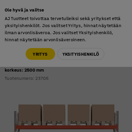
7 vuoden takuu
Ole hyvä ja valitse
AJ Tuotteet toivottaa tervetulleiksi sekä yritykset että
yksityishenkilöt. Jos valitset Yritys, hinnat näytetään
ilman arvonlisäveroa. Jos valitset Yksityishenkilö,
hinnat näytetään arvonlisäveroineen.
Kuormalavahyllyt
Kuormalavahyllyt
YRITYS
YKSITYISHENKILÖ
Kuormalavahylly ULTIMATE
Perusosa, 12 kuormalavaa, 500 kg/kuormalava,
korkeus: 2500 mm
Tuotenumero
:
23705