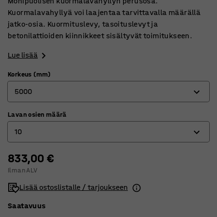
Monipuolisen kuormalavahyllyn perusosa.
Kuormalavahyllyä voi laajentaa tarvittavalla määrällä
jatko-osia. Kuormituslevy, tasoituslevyt ja
betonilattioiden kiinnikkeet sisältyvät toimitukseen.
Lue lisää
Korkeus (mm)
5000
Lavan osien määrä
2500
10
4000
5000
833,00 €
6
Ilman ALV
8
Lisää ostoslistalle / tarjoukseen
10
Saatavuus