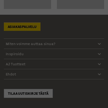
ASIAKASPALVELU
Miten voimme auttaa sinua?
Inspiroidu
AJ Tuotteet
Ehdot
TILAA UUTISKIRJE TÄSTÄ