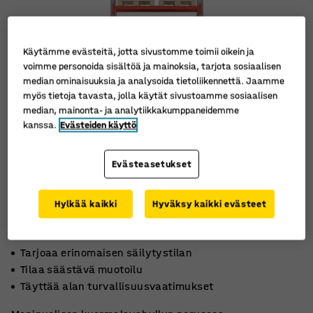
Käytämme evästeitä, jotta sivustomme toimii oikein ja
voimme personoida sisältöä ja mainoksia, tarjota sosiaalisen
median ominaisuuksia ja analysoida tietoliikennettä. Jaamme
myös tietoja tavasta, jolla käytät sivustoamme sosiaalisen
median, mainonta- ja analytiikkakumppaneidemme
kanssa.
Evästeiden käyttö
Evästeasetukset
Hylkää kaikki
Hyväksy kaikki evästeet
Tarjoaa erinomaisen säilytystilan
Tilaa säästävä muotoilu
Täyttää alan turvallisuusvaatimukset