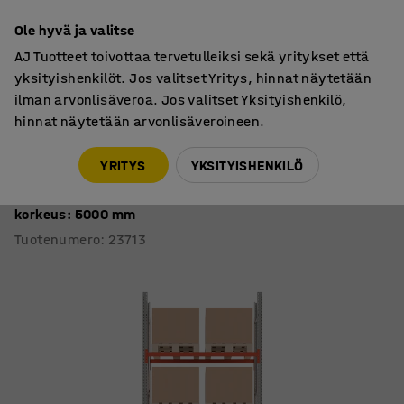
7 vuoden takuu
Ole hyvä ja valitse
AJ Tuotteet toivottaa tervetulleiksi sekä yritykset että
yksityishenkilöt. Jos valitset Yritys, hinnat näytetään
ilman arvonlisäveroa. Jos valitset Yksityishenkilö,
hinnat näytetään arvonlisäveroineen.
Kuormalavahyllyt
Kuormalavahyllyt
YRITYS
YKSITYISHENKILÖ
Kuormalavahylly ULTIMATE
Perusosa, 10 kuormalavaa, 1000 kg/kuormalava,
korkeus: 5000 mm
Tuotenumero
:
23713