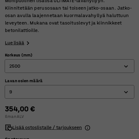
Monipuolinen lisäosa ULTIMATE-lavahyllyyn.
Kiinnitetään perusosaan tai toiseen jatko-osaan. Jatko-
osan avulla laajennetaan kuormalavahyllyä haluttuun
leveyteen. Mukana ovat tasoituslevyt ja kiinnikkeet
betonilattioille.
Lue lisää
Korkeus (mm)
2500
Lavan osien määrä
2500
9
4000
5000
354,00 €
9
Ilman ALV
12
Lisää ostoslistalle / tarjoukseen
15