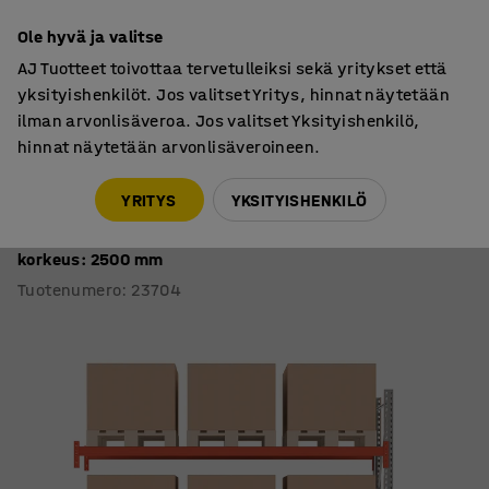
7 vuoden takuu
Ole hyvä ja valitse
AJ Tuotteet toivottaa tervetulleiksi sekä yritykset että
yksityishenkilöt. Jos valitset Yritys, hinnat näytetään
ilman arvonlisäveroa. Jos valitset Yksityishenkilö,
hinnat näytetään arvonlisäveroineen.
Kuormalavahyllyt
Kuormalavahyllyt
YRITYS
YKSITYISHENKILÖ
Kuormalavahylly ULTIMATE
Jatko-osa, 9 kuormalavaa, 500 kg/kuormalava,
korkeus: 2500 mm
Tuotenumero
:
23704