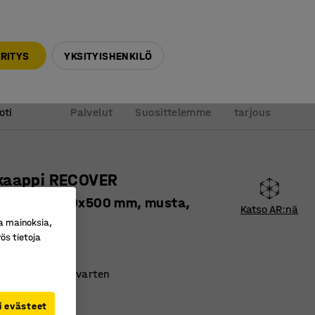
010 32 888 50
info@ajtuotteet.fi
RITYS
YKSITYISHENKILÖ
&
Pyydä
oti
Palvelut
Suosittelemme
tarjous
kaappi RECOVER
oa, 1800x400x500 mm, musta,
Katso AR:nä
a mainoksia,
ös tietoja
ro
:
14466
at laataamista varten
anvaihto
i evästeet
nterilukko