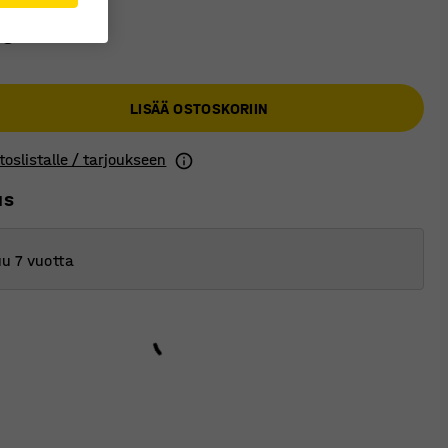
 €
LISÄÄ OSTOSKORIIN
toslistalle / tarjoukseen
us
u 7 vuotta