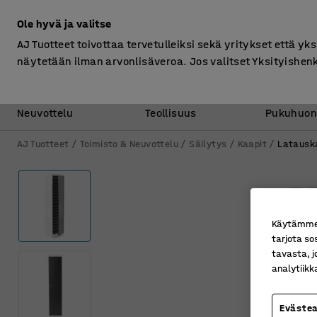
Ilman ALV
Ole hyvä ja valitse
AJ Tuotteet toivottaa tervetulleiksi sekä yritykset että yks
näytetään ilman arvonlisäveroa. Jos valitset Yksityishen
Toimisto &
Varasto &
Neuvottelu
Teollisuus
Pukuhuon
AJ Tuotteet
Toimisto & Neuvottelu
Säilytys
Kaapit
Latausk
Käytämme e
tarjota so
tavasta, j
analytiik
Eväste