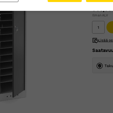
985,00
Ilman ALV
Lisää os
Saatavu
Taku