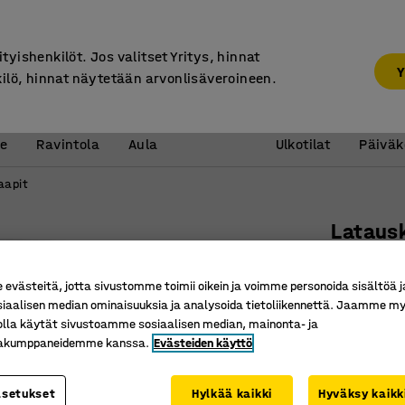
7 vuoden takuu
ityishenkilöt. Jos valitset Yritys, hinnat
Y
kilö, hinnat näytetään arvonlisäveroineen.
Vastaanotto &
Koulu 
e
Ravintola
Aula
Ulkotilat
Päiväk
aapit
Lataus
19 loker
harmaa
västeitä, jotta sivustomme toimii oikein ja voimme personoida sisältöä j
siaalisen median ominaisuuksia ja analysoida tietoliikennettä. Jaamme my
Tuotenume
olla käytät sivustoamme sosiaalisen median, mainonta- ja
kakumppaneidemme kanssa.
Evästeiden käyttö
Pistorasi
Hyvä ilm
asetukset
Hylkää kaikki
Hyväksy kaikk
Assa-syli