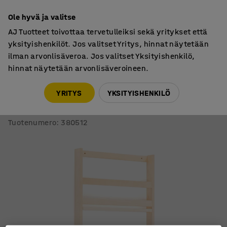
7 vuoden takuu
Ole hyvä ja valitse
AJ Tuotteet toivottaa tervetulleiksi sekä yritykset että
yksityishenkilöt. Jos valitset Yritys, hinnat näytetään
ilman arvonlisäveroa. Jos valitset Yksityishenkilö,
hinnat näytetään arvonlisäveroineen.
Esitetelineet
Lehtitelineet
YRITYS
YKSITYISHENKILÖ
Lehtihylly
Seinään kiinnitettävä, 600x70x1200 mm, koivu
Tuotenumero
:
380512