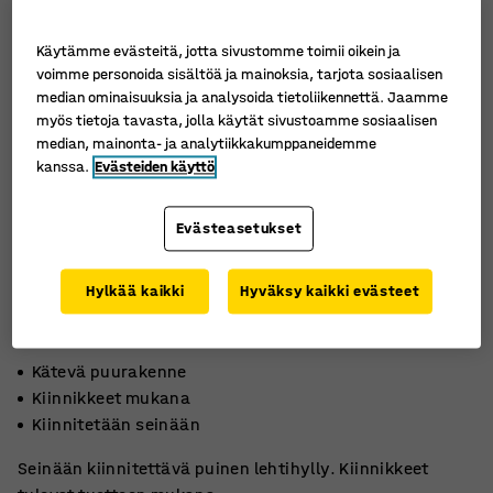
Käytämme evästeitä, jotta sivustomme toimii oikein ja
voimme personoida sisältöä ja mainoksia, tarjota sosiaalisen
median ominaisuuksia ja analysoida tietoliikennettä. Jaamme
myös tietoja tavasta, jolla käytät sivustoamme sosiaalisen
median, mainonta- ja analytiikkakumppaneidemme
kanssa.
Evästeiden käyttö
Evästeasetukset
Hylkää kaikki
Hyväksy kaikki evästeet
Kätevä puurakenne
Kiinnikkeet mukana
Kiinnitetään seinään
Seinään kiinnitettävä puinen lehtihylly. Kiinnikkeet