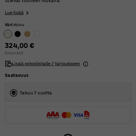
tulevat tuotteen mukana.
Lue lisää
Väri
:
Koivu
324,00 €
Ilman ALV
Lisää ostoslistalle / tarjoukseen
Saatavuus
Takuu 7 vuotta