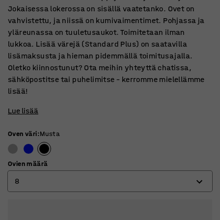
Jokaisessa lokerossa on sisällä vaatetanko. Ovet on
vahvistettu, ja niissä on kumivaimentimet. Pohjassa ja
yläreunassa on tuuletusaukot. Toimitetaan ilman
lukkoa. Lisää värejä (Standard Plus) on saatavilla
lisämaksusta ja hieman pidemmällä toimitusajalla.
Oletko kiinnostunut? Ota meihin yhteyttä chatissa,
sähköpostitse tai puhelimitse – kerromme mielellämme
lisää!
Lue lisää
Oven väri
:
Musta
Ovien määrä
8
4