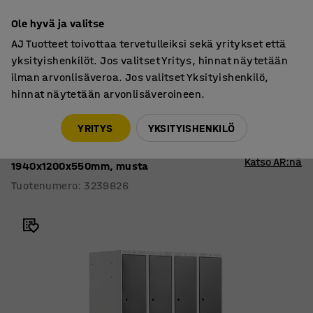
7 vuoden takuu
Ole hyvä ja valitse
AJ Tuotteet toivottaa tervetulleiksi sekä yritykset että
yksityishenkilöt. Jos valitset Yritys, hinnat näytetään
ilman arvonlisäveroa. Jos valitset Yksityishenkilö,
hinnat näytetään arvonlisäveroineen.
Lokerokaapit
Lokerokaapit, jalustalliset
YRITYS
YKSITYISHENKILÖ
Lokerokaappi CLASSIC
Jalusta, 4 osaa, 8 ovea,
Katso AR:nä
1940x1200x550mm, musta
Tuotenumero
:
3239826