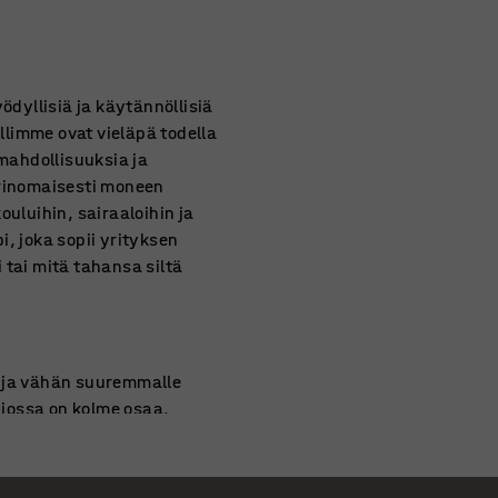
ödyllisiä ja käytännöllisiä
allimme ovat vieläpä todella
ömahdollisuuksia ja
erinomaisesti moneen
kouluihin, sairaaloihin ja
, joka sopii yrityksen
i tai mitä tahansa siltä
suja vähän suuremmalle
, jossa on kolme osaa.
 kaappikokonaisuus melkein
sä lokeroissa mahtuu hyvin
okaisen lokeron voi näet