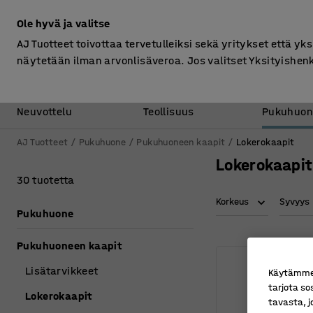
Ilman ALV
Ole hyvä ja valitse
AJ Tuotteet toivottaa tervetulleiksi sekä yritykset että yks
näytetään ilman arvonlisäveroa. Jos valitset Yksityishen
Toimisto &
Varasto &
Neuvottelu
Teollisuus
Pukuhuon
AJ Tuotteet
Pukuhuone
Pukuhuoneen kaapit
Lokerokaapit
Lokerokaapit
30 tuotetta
Korkeus
Syvyys
Pukuhuone
Pukuhuoneen kaapit
Lisätarvikkeet
Käytämme e
tarjota so
Lokerokaapit
tavasta, j