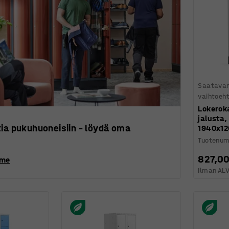
Saatavan
vaihtoeh
Lokerok
jalusta,
tia pukuhuoneisiin – löydä oma
1940x1
Tuotenum
827,00
mme
Ilman AL