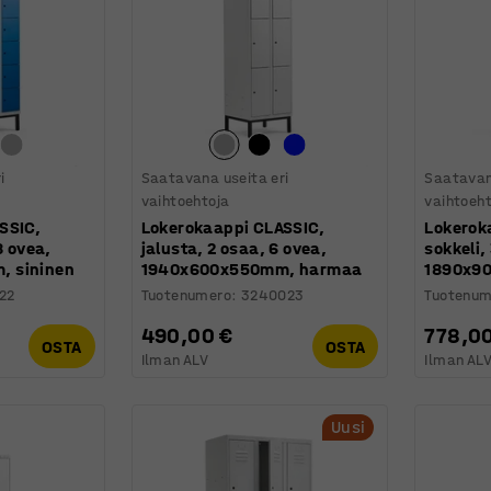
i
Saatavana useita eri
Saatavan
vaihtoehtoja
vaihtoeh
SSIC,
Lokerokaappi CLASSIC,
Lokerok
8 ovea,
jalusta, 2 osaa, 6 ovea,
sokkeli,
 sininen
1940x600x550mm, harmaa
1890x9
22
Tuotenumero
:
3240023
Tuotenum
490,00 €
778,0
OSTA
OSTA
Ilman ALV
Ilman AL
Uusi