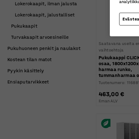
analytiik
Lokerokaapit, ilman jalusta
Lokerokaapit, jalustalliset
Eväste
Pukukaapit
Turvakaapit arvoesineille
Saatavana useita er
Pukuhuoneen penkit ja naulakot
vaihtoehtoja
Pukukaappi CLICK
Kostean tilan matot
osaa, 1800x1200
harmaa runko,
Pyykin käsittely
tummanharmaa o
Ensiaputarvikkeet
Tuotenumero
:
11688
463,00 €
Ilman ALV