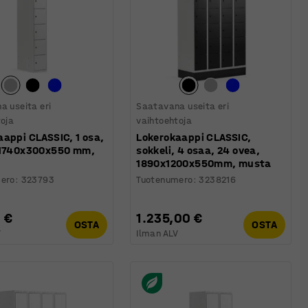
a useita eri
Saatavana useita eri
toja
vaihtoehtoja
aappi CLASSIC, 1 osa,
Lokerokaappi CLASSIC,
 1740x300x550 mm,
sokkeli, 4 osaa, 24 ovea,
1890x1200x550mm, musta
ero
:
323793
Tuotenumero
:
3238216
 €
1.235,00 €
OSTA
OSTA
V
Ilman ALV