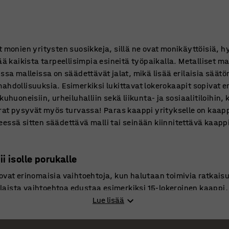
t monien yritysten suosikkeja, sillä ne ovat monikäyttöisiä, hy
ää kaikista tarpeellisimpia esineitä työpaikalla. Metalliset m
issa malleissa on säädettävät jalat, mikä lisää erilaisia säät
mahdollisuuksia. Esimerkiksi lukittavat lokerokaapit sopivat 
uhuoneisiin, urheiluhalliin sekä liikunta- ja sosiaalitiloihin, 
arat pysyvät myös turvassa! Paras kaappi yritykselle on kaappi
kyseessä sitten säädettävä malli tai seinään kiinnitettävä kaapp
i isolle porukalle
 ovat erinomaisia vaihtoehtoja, kun halutaan toimivia ratkai
Tällaista vaihtoehtoa edustaa esimerkiksi 15-lokeroinen kaappi
llisuuksistaan huolimatta kyseessä on kompakti ja tyylikäs
Lue lisää
appi on hyvä esimerkiksi henkilökunnan kaapiksi, sillä pienis
impiä ja henkilökohtaisimpia tavaroitaan – ja turvallisesti. J