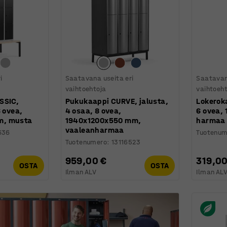
i
Saatavana useita eri
Saatavan
vaihtoehtoja
vaihtoeh
SSIC,
Pukukaappi CURVE, jalusta,
Lokerok
6 ovea,
4 osaa, 8 ovea,
6 ovea,
m, musta
1940x1200x550 mm,
harmaa
vaaleanharmaa
636
Tuotenum
Tuotenumero
:
13116523
959,00 €
319,00
OSTA
OSTA
Ilman ALV
Ilman AL