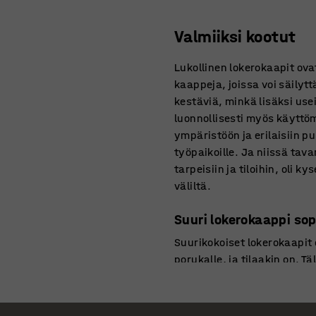
Valmiiksi kootut
Lukollinen lokerokaapit ova
kaappeja, joissa voi säilytt
kestäviä, minkä lisäksi use
luonnollisesti myös käyttö
ympäristöön ja erilaisiin puk
työpaikoille. Ja niissä tav
tarpeisiin ja tiloihin, oli 
väliltä.
Suuri lokerokaappi sopi
Suurikokoiset lokerokaapit
porukalle, ja tilaakin on. 
Monipuolisista käyttömahdo
kaikkiin tiloihin. Lokeroka
säilyttämään kaikista tärke