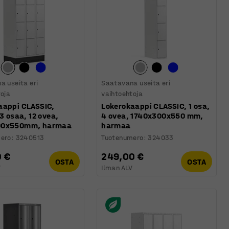
a useita eri
Saatavana useita eri
toja
vaihtoehtoja
aappi CLASSIC,
Lokerokaappi CLASSIC, 1 osa,
 3 osaa, 12 ovea,
4 ovea, 1740x300x550 mm,
00x550mm, harmaa
harmaa
ero
:
3240513
Tuotenumero
:
324033
0 €
249,00 €
OSTA
OSTA
V
Ilman ALV