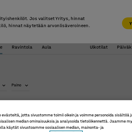
7 vuoden takuu
ityishenkilöt. Jos valitset Yritys, hinnat
Y
kilö, hinnat näytetään arvonlisäveroineen.
Vastaanotto &
Koulu 
e
Ravintola
Aula
Ulkotilat
Päiväk
Paino
västeitä, jotta sivustomme toimii oikein ja voimme personoida sisältöä j
siaalisen median ominaisuuksia ja analysoida tietoliikennettä. Jaamme my
olla käytät sivustoamme sosiaalisen median, mainonta- ja