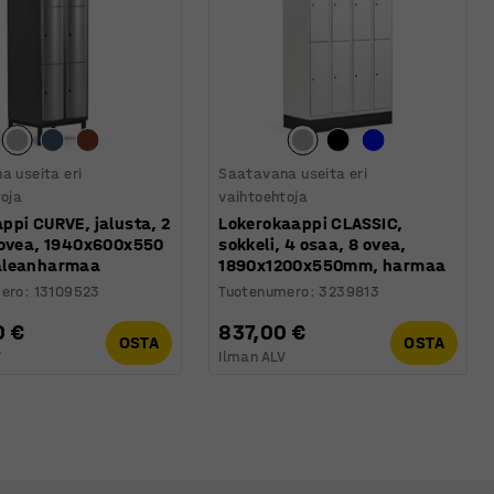
a useita eri
Saatavana useita eri
toja
vaihtoehtoja
ppi CURVE, jalusta, 2
Lokerokaappi CLASSIC,
 ovea, 1940x600x550
sokkeli, 4 osaa, 8 ovea,
aleanharmaa
1890x1200x550mm, harmaa
ero
:
13109523
Tuotenumero
:
3239813
0 €
837,00 €
OSTA
OSTA
V
Ilman ALV