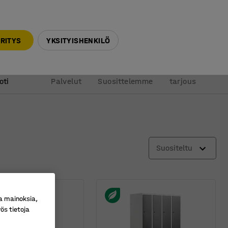
010 32 888 50
info@ajtuotteet.fi
RITYS
YKSITYISHENKILÖ
&
Pyydä
oti
Palvelut
Suosittelemme
tarjous
Suositeltu
a mainoksia,
ös tietoja