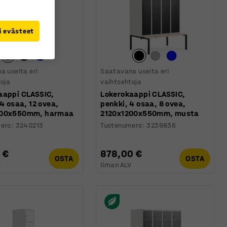
i evästeet
a useita eri
Saatavana useita eri
toja
vaihtoehtoja
aappi CLASSIC,
Lokerokaappi CLASSIC,
 4 osaa, 12 ovea,
penkki, 4 osaa, 8 ovea,
200x550mm, harmaa
2120x1200x550mm, musta
ero
:
3240213
Tuotenumero
:
3239836
 €
878,00 €
OSTA
OSTA
V
Ilman ALV