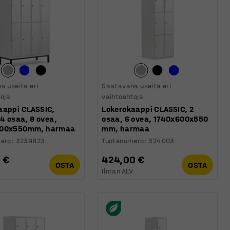
a useita eri
Saatavana useita eri
toja
vaihtoehtoja
aappi CLASSIC,
Lokerokaappi CLASSIC, 2
 4 osaa, 8 ovea,
osaa, 6 ovea, 1740x600x550
200x550mm, harmaa
mm, harmaa
ero
:
3239823
Tuotenumero
:
324003
 €
424,00 €
OSTA
OSTA
V
Ilman ALV