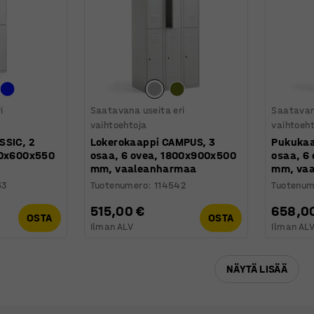
i
Saatavana useita eri
Saatavan
vaihtoehtoja
vaihtoeh
SSIC, 2
Lokerokaappi CAMPUS, 3
Pukukaa
40x600x550
osaa, 6 ovea, 1800x900x500
osaa, 6
mm, vaaleanharmaa
mm, va
63
Tuotenumero
:
114542
Tuotenum
515,00 €
658,0
OSTA
OSTA
Ilman ALV
Ilman AL
NÄYTÄ LISÄÄ