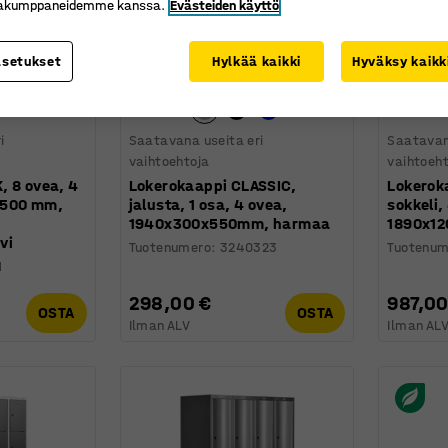
kakumppaneidemme kanssa.
Evästeiden käyttö
asetukset
Hylkää kaikki
Hyväksy kaikk
i
Saatavana useita eri
Saatavan
vaihtoehtoja
vaihtoeh
, 8 ovea, 4
Lokerokaappi CLASSIC,
Lokerok
x500 mm,
jalusta, 1 osa, 4 ovea,
sokkeli,
1940x300x550mm, harmaa
1890x1
vi
Tuotenumero
:
3240323
Tuotenum
1
298,00 €
987,00
OSTA
OSTA
Ilman ALV
Ilman AL