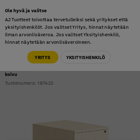
7 vuoden takuu
Ole hyvä ja valitse
AJ Tuotteet toivottaa tervetulleiksi sekä yritykset että
yksityishenkilöt. Jos valitset Yritys, hinnat näytetään
ilman arvonlisäveroa. Jos valitset Yksityishenkilö,
hinnat näytetään arvonlisäveroineen.
Laatikostot
Laatikostot, pyörälliset
YRITYS
YKSITYISHENKILÖ
Laatikosto QBUS
Pyörällinen, 3 laatikkoa, ponnahdussalpa, lukittava,
koivu
Tuotenumero
:
187422