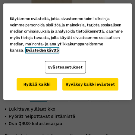
Käytämme evästeitä, jotta sivustomme toimii oikein ja
voimme personoida sisältöä ja mainoksia, tarjota sosiaalisen
median ominaisuuksia ja analysoida tietoliikennettä. Jaamme
myös tietoja tavasta, jolla käytät sivustoamme sosiaalisen
median, mainonta- ja analytiikkakumppaneidemme
kanssa.
Evästeiden käyttö
Evästeasetukset
Hylkää kaikki
Hyväksy kaikki evästeet
Lukittava ylälaatikko
Pyörät helpottavat siirtämistä
Osa QBUS-kalustesarjaa