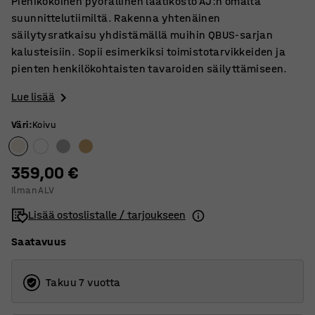
Pienikokoinen pyörällinen laatikosto AJ:n omalta
suunnittelutiimiltä. Rakenna yhtenäinen
säilytysratkaisu yhdistämällä muihin QBUS-sarjan
kalusteisiin. Sopii esimerkiksi toimistotarvikkeiden ja
pienten henkilökohtaisten tavaroiden säilyttämiseen.
Lue lisää
Väri
:
Koivu
359,00 €
Ilman ALV
Lisää ostoslistalle / tarjoukseen
Saatavuus
Takuu 7 vuotta