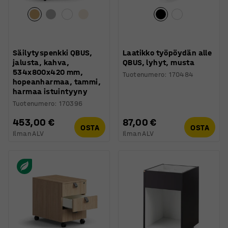
Säilytyspenkki QBUS,
Laatikko työpöydän alle
jalusta, kahva,
QBUS, lyhyt, musta
534x800x420 mm,
Tuotenumero
:
170484
hopeanharmaa, tammi,
harmaa istuintyyny
Tuotenumero
:
170396
453,00 €
87,00 €
OSTA
OSTA
Ilman ALV
Ilman ALV