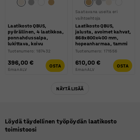
Saatavana useita eri
vaihtoehtoja
Laatikosto QBUS,
Laatikosto QBUS,
pyörällinen, 4 laatikkoa,
jalusta, avoimet kahvat,
ponnahdussalpa,
868x800x400 mm,
lukittava, koivu
hopeanharmaa, tammi
Tuotenumero
:
187432
Tuotenumero
:
171556
396,00 €
610,00 €
OSTA
OSTA
Ilman ALV
Ilman ALV
NÄYTÄ LISÄÄ
Löydä täydellinen työpöydän laatikosto
toimistoosi