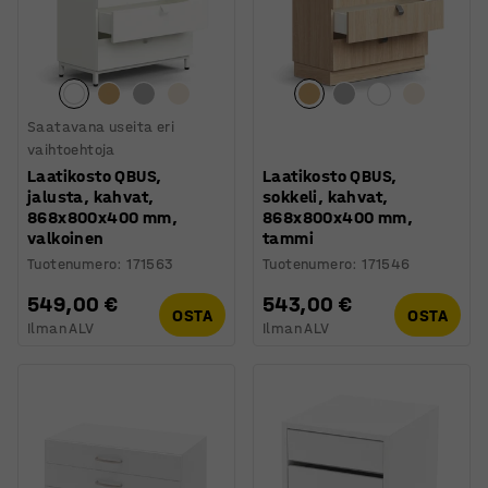
Saatavana useita eri
vaihtoehtoja
Laatikosto QBUS,
Laatikosto QBUS,
jalusta, kahvat,
sokkeli, kahvat,
868x800x400 mm,
868x800x400 mm,
valkoinen
tammi
Tuotenumero
:
171563
Tuotenumero
:
171546
549,00 €
543,00 €
OSTA
OSTA
Ilman ALV
Ilman ALV