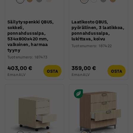
Säilytyspenkki QBUS,
Laatikosto QBUS,
sokkeli,
pyörällinen, 3 laatikkoa,
ponnahdussalpa,
ponnahdussalpa,
534x800x420 mm,
lukittava, koivu
valkoinen, harmaa
Tuotenumero
:
187422
tyyny
Tuotenumero
:
187473
403,00 €
359,00 €
OSTA
OSTA
Ilman ALV
Ilman ALV