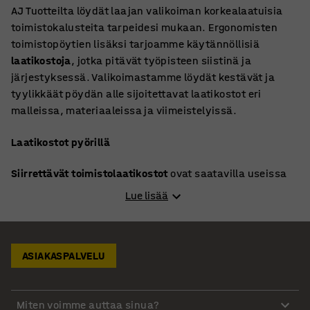
AJ Tuotteilta löydät laajan valikoiman korkealaatuisia
toimistokalusteita tarpeidesi mukaan. Ergonomisten
toimistopöytien lisäksi tarjoamme käytännöllisiä
laatikostoja
, jotka pitävät työpisteen siistinä ja
järjestyksessä. Valikoimastamme löydät kestävät ja
tyylikkäät pöydän alle sijoitettavat laatikostot eri
malleissa, materiaaleissa ja viimeistelyissä.
Laatikostot pyörillä
Siirrettävät toimistolaatikostot
ovat saatavilla useissa
väreissä ja viimeistelyissä, kuten tammi, pyökki, koivu,
Lue lisää
harmaa ja valkoinen. Ne tarjoavat turvallista säilytystä
ja helppoa liikuteltavuutta pyörien ja keskuslukituksen
ansiosta. Lisäksi saatavana on muokattavia malleja
ASIAKASPALVELU
säädettävillä ratkaisuilla ja laminaattipinnoilla.
Täydellinen ratkaisu papereiden, asiakirjojen ja
henkilökohtaisten tavaroiden säilytykseen, joko pöydän
Miten voimme auttaa sinua?
alla tai erillisenä yksikkönä.