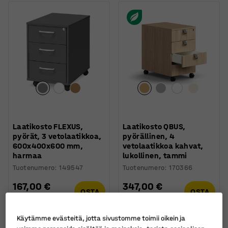
Laatikosto FLEXUS,
Laatikosto QBUS,
pyörät, 3 vetolaatikkoa,
pyörällinen, 4
600x400x600 mm,
vetolaatikkoa kahvat,
harmaa
lukollinen, tammi
Tuotenumero
:
149547
Tuotenumero
:
170366
167,00 €
347,00 €
OSTA
OSTA
Ilman ALV
Ilman ALV
Käytämme evästeitä, jotta sivustomme toimii oikein ja