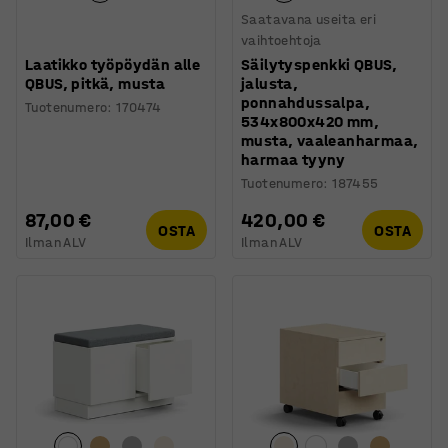
Saatavana useita eri
vaihtoehtoja
Laatikko työpöydän alle
Säilytyspenkki QBUS,
QBUS, pitkä, musta
jalusta,
ponnahdussalpa,
Tuotenumero
:
170474
534x800x420 mm,
musta, vaaleanharmaa,
harmaa tyyny
Tuotenumero
:
187455
87,00 €
420,00 €
OSTA
OSTA
Ilman ALV
Ilman ALV