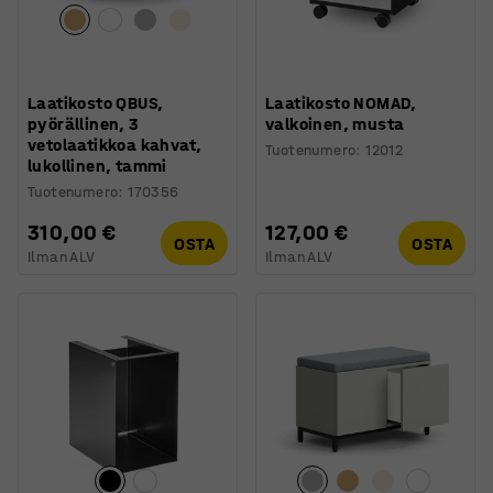
Laatikosto QBUS,
Laatikosto NOMAD,
pyörällinen, 3
valkoinen, musta
vetolaatikkoa kahvat,
Tuotenumero
:
12012
lukollinen, tammi
Tuotenumero
:
170356
310,00 €
127,00 €
OSTA
OSTA
Ilman ALV
Ilman ALV