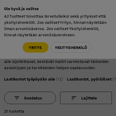
7 vuoden takuu
Ole hyvä ja valitse
AJ Tuotteet toivottaa tervetulleiksi sekä yritykset että
yksityishenkilöt. Jos valitset Yritys, hinnat näytetään
ilman arvonlisäveroa. Jos valitset Yksityishenkilö,
hinnat näytetään arvonlisäveroineen.
Säilytys
Laatikostot
Löydä täydellinen laatikosto toimistoosi
YRITYS
YKSITYISHENKILÖ
Laatikostot pitävät työpöydän järjestyksessä. Pöydän
alle sijoitettavat, kestävät mallit varmistavat tärkeiden
asiakirjojen ja tarvikkeiden helpon saatavuuden.
Laatikostot työpöydän alle
(12)
Laatikostot, pyörälliset
(7
Suodatus
Lajittele
21 tuotetta