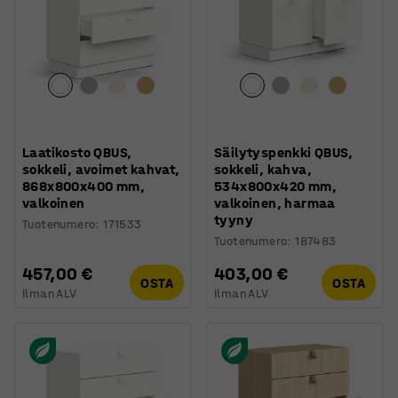
Laatikosto QBUS,
Säilytyspenkki QBUS,
sokkeli, avoimet kahvat,
sokkeli, kahva,
868x800x400 mm,
534x800x420 mm,
valkoinen
valkoinen, harmaa
tyyny
Tuotenumero
:
171533
Tuotenumero
:
187483
457,00 €
403,00 €
OSTA
OSTA
Ilman ALV
Ilman ALV