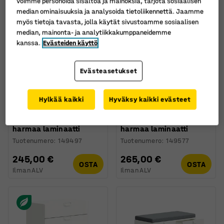
voimme personoida sisältöä ja mainoksia, tarjota sosiaalisen
median ominaisuuksia ja analysoida tietoliikennettä. Jaamme
myös tietoja tavasta, jolla käytät sivustoamme sosiaalisen
median, mainonta- ja analytiikkakumppaneidemme
kanssa.
Evästeiden käyttö
Evästeasetukset
Hylkää kaikki
Hyväksy kaikki evästeet
Laatikosto FLEXUS,
Laatikosto FLEXUS,
syvyys: 600 mm,
syvyys: 800 mm,
harmaa laminaatti
harmaa laminaatti
Tuotenumero
:
149497
Tuotenumero
:
149577
245,00 €
265,00 €
OSTA
OSTA
Ilman ALV
Ilman ALV